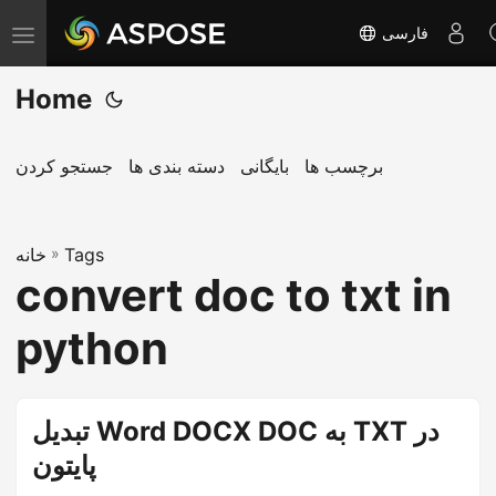
فارسی
T
o
Home
g
g
l
برچسب ها
بایگانی
دسته بندی ها
جستجو کردن
e
n
Tags
»
a
خانه
convert doc to txt in
v
i
python
g
a
t
تبدیل Word DOCX DOC به TXT در
i
پایتون
o