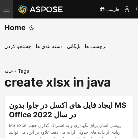
فارسی
T
o
Home
g
g
l
برچسب ها
بایگانی
دسته بندی ها
جستجو کردن
e
n
Tags
»
a
خانه
create xlsx in java
v
i
g
ایجاد فایل های اکسل در جاوا بدون MS
a
Office در سال 2022
t
i
MS Excel روشی آسان برای نگهداری و به اشتراک گذاری حجم
o
زیادی از داده های جدولی ارائه می دهد. علاوه بر این، می توانید