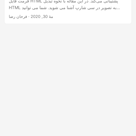
فرمت فایل HTML پشتیبانی می‌کند. در این مقاله با نحوه تبدیل
n
HTML به تصویر در سی شارپ آشنا می شوید. شما می توانید
صفحه وب HTML را به JPG، PNG، BMP، GIF و سایر فرمت های
مهٔ 30, 2020
· فرحان رضا
تصویری محبوب رندر کنید.