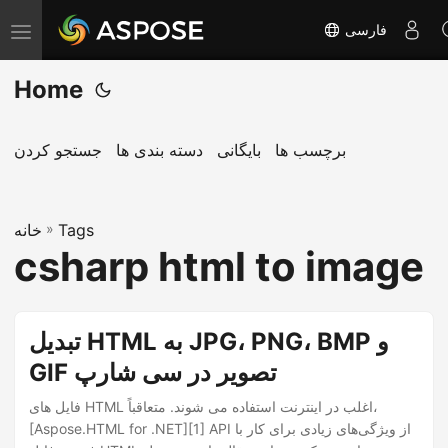
فارسی
T
o
Home
g
g
l
برچسب ها
بایگانی
دسته بندی ها
جستجو کردن
e
n
Tags
»
a
خانه
csharp html to image
v
i
g
تبدیل HTML به JPG، PNG، BMP و
a
GIF تصویر در سی شارپ
t
i
فایل های HTML اغلب در اینترنت استفاده می شوند. متعاقباً،
o
[Aspose.HTML for .NET][1] API از ویژگی‌های زیادی برای کار با