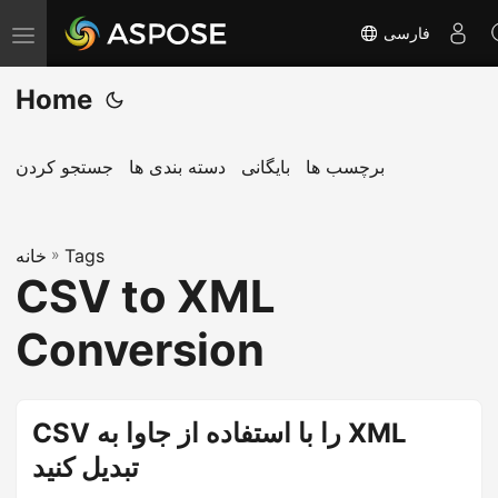
فارسی
T
o
Home
g
g
l
برچسب ها
بایگانی
دسته بندی ها
جستجو کردن
e
n
Tags
»
a
خانه
CSV to XML
v
i
Conversion
g
a
t
CSV را با استفاده از جاوا به XML
i
تبدیل کنید
o