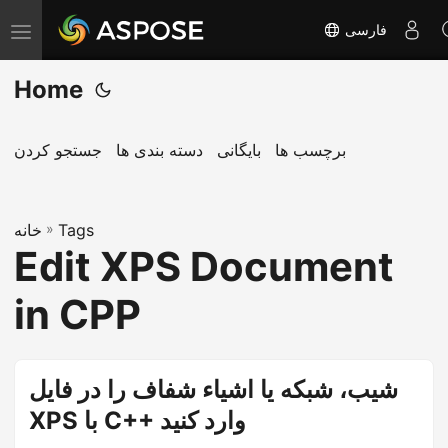
فارسی
T
o
Home
g
g
l
برچسب ها
بایگانی
دسته بندی ها
جستجو کردن
e
n
Tags
»
a
خانه
Edit XPS Document
v
i
in CPP
g
a
t
شیب، شبکه یا اشیاء شفاف را در فایل
i
XPS با C++ وارد کنید
o