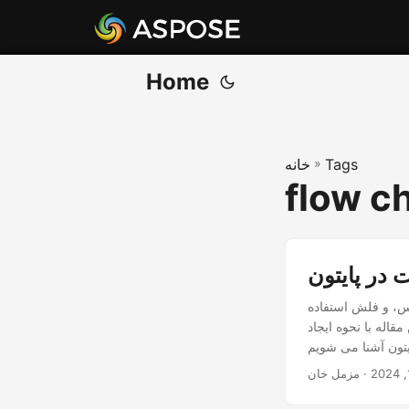
Home
Tags
»
خانه
flow c
 در پایتون
اس، و فلش استفاده
اله با نحوه ایجاد
· مزمل خان