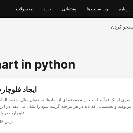
در باره
وب سایت ها
پشتیبانی
خرید
محصولات
تجو کردن
hart in python
ایجاد فلوچارت
صری از یک فرآیند است. از مجموعه ای از نمادها، به عنوان مثال، جعبه، الم
مربوطه و تصمیماتی که باید در هر مرحله گرفته شود را نشان می دهد. در این مق
فلوچارت در پایتون آشنا می شویم.
مارس 18, 2024