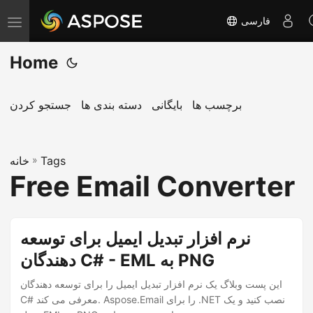
فارسی
T
o
Home
g
g
l
برچسب ها
بایگانی
دسته بندی ها
جستجو کردن
e
n
Tags
»
a
خانه
Free Email Converter
v
i
g
نرم افزار تبدیل ایمیل برای توسعه
a
دهندگان C# - EML به PNG
t
i
این پست وبلاگ یک نرم افزار تبدیل ایمیل را برای توسعه دهندگان
o
C# معرفی می کند. Aspose.Email را برای .NET نصب کنید و یک