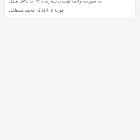
مبدل EML به PNG به صورت برنامه نویسی بسازید.
n
فوریهٔ 9, 2024
· محمد مصطفی