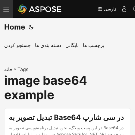
فارسی
T
o
Home
g
g
l
برچسب ها
بایگانی
دسته بندی ها
جستجو کردن
e
n
Tags
»
a
خانه
image base64
v
i
example
g
a
t
تبدیل تصویر به Base64 در سی شارپ
i
o
سی شارپ را با استفاده از Aspose.SVG for .NET API یاد خواهید