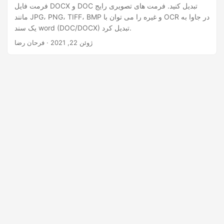
n
فرمت فایل DOCX و DOC تبدیل کنید. فرمت های تصویری رایج
مانند JPG، PNG، TIFF، BMP و غیره را می توان با OCR در جاوا به
یک سند word (DOC/DOCX) تبدیل کرد.
ژوئن 22, 2021
· فرحان رضا