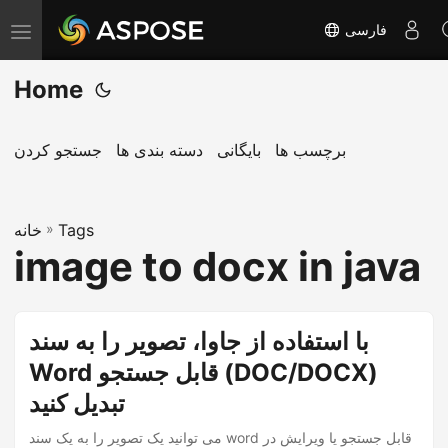
فارسی
T
o
Home
g
g
l
برچسب ها
بایگانی
دسته بندی ها
جستجو کردن
e
n
Tags
»
a
خانه
image to docx in java
v
i
g
با استفاده از جاوا، تصویر را به سند
a
Word قابل جستجو (DOC/DOCX)
t
i
تبدیل کنید
o
می توانید یک تصویر را به یک سند word قابل جستجو یا ویرایش در