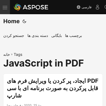
فارسی
T
o
Home
g
g
l
برچسب ها
بایگانی
دسته بندی ها
جستجو کردن
e
n
Tags
»
a
خانه
JavaScript in PDF
v
i
g
ایجاد، پر کردن یا ویرایش فرم های PDF
a
قابل پرکردن به صورت برنامه ای با سی
t
i
شارپ
o
مهٔ 25, 2020
· فرحان رضا