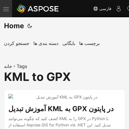
فارسی
ت
غ
Home
ی
ی
ر
برچسب ها
بایگانی
دسته بندی ها
جستجو کردن
ن
ا
Tags
»
و
خانه
KML to GPX
ب
ر
ی
آموزش تبدیل KML به GPX در پایتون
کشف کنید که چگونه می‌توانید KML را به GPX در Python با
استفاده از Aspose.GIS for Python via .NET تبدیل کنید. این