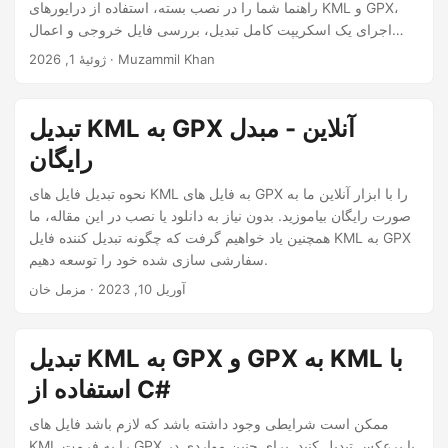
راهنما شما را در نصب بسته، استفاده از درایورهای KML و GPX،
اجرای یک اسکریپت کامل تبدیل، بررسی فایل خروجی و اعمال
بهترین روش‌ها برای تبدیل قابل اعتماد فایل‌های GIS راهنمایی
· Muzammil Khan
ژوئیهٔ 1, 2026
می‌کند.
تبدیل KML به GPX آنلاین - مبدل
رایگان
نحوه تبدیل فایل های KML به فایل های GPX را با ابزار آنلاین ما به
صورت رایگان بیاموزید. بدون نیاز به دانلود یا نصب در این مقاله، ما
همچنین یاد خواهیم گرفت که چگونه تبدیل کننده فایل KML به GPX
سفارشی سازی شده خود را توسعه دهیم.
آوریل 10, 2023
· مزمل خان
تبدیل KML به GPX و GPX به KML با
استفاده از C#
ممکن است شرایطی وجود داشته باشد که لازم باشد فایل های
KML را به فرمت GPX یا برعکس تبدیل کنید. برای چنین مواردی در