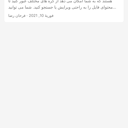
هستند که به شما امکان می دهد از گره های مختلف عبور کنید تا
n
محتوای فایل را به راحتی ویرایش یا جستجو کنید. شما می توانید
فایل های تصویری SVG را به صورت برنامه نویسی در سی شارپ
فوریهٔ 10, 2021
· فرحان رضا
بارگیری، ذخیره یا ادغام کنید. به همین ترتیب، چندین ویژگی دیگر
مربوط به تصاویر SVG به برنامه های مبتنی بر دات نت شما اجازه
می دهد تا چندین فرمت فایل پشتیبانی شده را پردازش کنند.