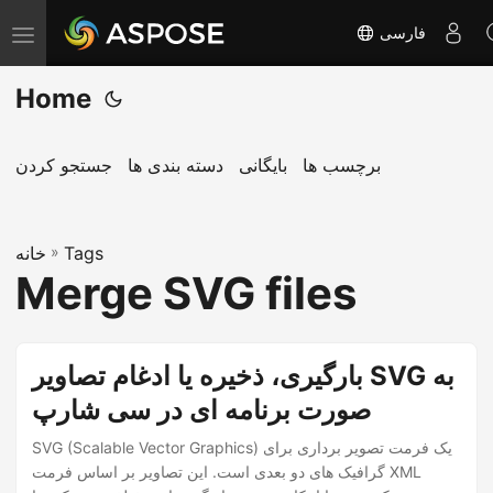
فارسی
T
o
Home
g
g
l
برچسب ها
بایگانی
دسته بندی ها
جستجو کردن
e
n
Tags
»
a
خانه
Merge SVG files
v
i
g
بارگیری، ذخیره یا ادغام تصاویر SVG به
a
صورت برنامه ای در سی شارپ
t
i
SVG (Scalable Vector Graphics) یک فرمت تصویر برداری برای
o
گرافیک های دو بعدی است. این تصاویر بر اساس فرمت XML