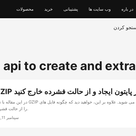
در باره
وب سایت ها
پشتیبانی
خرید
محصولات
تجو کردن
api to create and extra
ای GZIP را در پایتون ایجاد و از حالت فشرده خارج کنید
در این مقاله با نحوه ایجاد فایل های GZIP در پایت
GZIP را از حالت فشرده خارج کنید.
سپتامبر 11, 2023