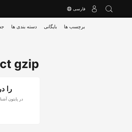
فارسی
برچسب ها
بایگانی
دسته بندی ها
جس
ct gzip
فایل ه