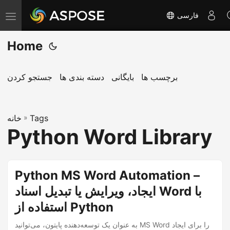
فارسی
T
o
Home
g
g
l
برچسب ها
بایگانی
دسته بندی ها
جستجو کردن
e
n
Tags
»
a
خانه
Python Word Library
v
i
g
Python MS Word Automation –
a
ایجاد، ویرایش یا تبدیل اسناد Word با
t
i
استفاده از Python
o
به عنوان یک توسعه‌دهنده پایتون، می‌توانید MS Word را برای ایجاد