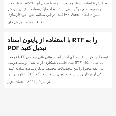
n
اسناد جدید Word، ویرایش یا اصلاح اسناد موجود، تجزیه یا تبدیل آنها
به فرمت‌های دیگر بدون استفاده از مایکروسافت آفیس خودکار
کنید. در این مقاله، نحوه خودکارسازی MS Word برای ایجاد،
ویرایش، تجزیه یا تبدیل اسناد Word با استفاده از پایتون را خواهید
مهٔ 31, 2022
· مزمل خان
آموخت.
با استفاده از پایتون اسناد RTF را به
PDF تبدیل کنید
فرمت RTF توسط مایکروسافت برای ایجاد اسناد متنی غنی معرفی
شد. قابلیت همکاری ارائه شده توسط فرمت RTF به شما امکان
می دهد محتوا را بین محصولات مختلف مایکروسافت مبادله کنید.
علاوه بر این، PDF یکی از پرکاربردترین فرمت‌های سند است که
پشتیبانی بین پلتفرمی را فراهم می‌کند. در موارد خاص، ممکن است
نوامبر 10, 2021
· عثمان عزیز
لازم باشد سند RTF را به صورت برنامه‌نویسی به PDF تبدیل کنید.
برای دستیابی به آن، این مقاله نحوه تبدیل یک سند RTF به PDF با
استفاده از پایتون را پوشش می دهد.