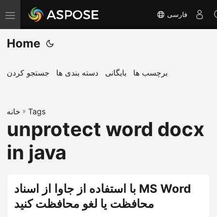
فارسی
T
o
Home
g
g
l
برچسب ها
بایگانی
دسته بندی ها
جستجو کردن
e
n
Tags
»
a
خانه
unprotect word docx
v
i
in java
g
a
t
با استفاده از جاوا از اسناد MS Word
i
محافظت یا لغو محافظت کنید
o