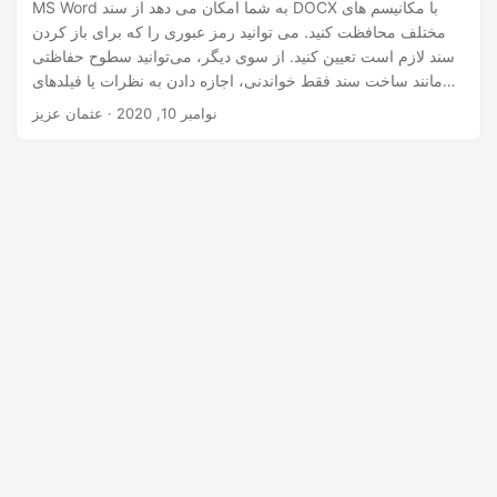
n
MS Word به شما امکان می دهد از سند DOCX با مکانیسم های
مختلف محافظت کنید. می توانید رمز عبوری را که برای باز کردن
سند لازم است تعیین کنید. از سوی دیگر، می‌توانید سطوح حفاظتی
مانند ساخت سند فقط خواندنی، اجازه دادن به نظرات یا فیلدهای
فرم و … را مشخص کنید. از فایل های DOCX در برنامه های مبتنی
نوامبر 10, 2020
· عثمان عزیز
بر جاوا محافظت یا لغو محافظت کنید.