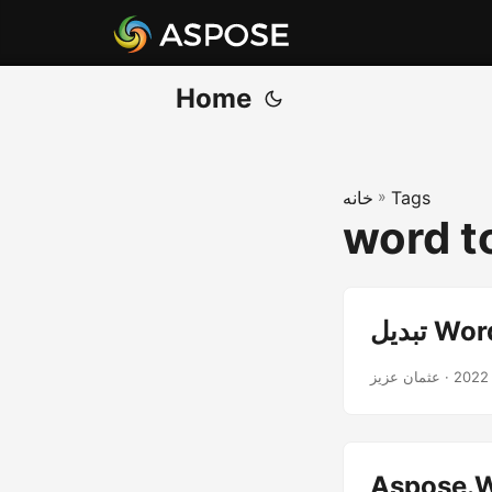
Home
Tags
»
خانه
word t
· عثمان عزیز