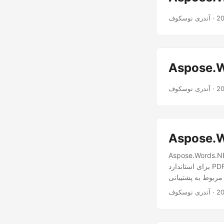
· آندری نوسکوف
· آندری نوسکوف
ی OpenType را به عنوان ویژگی برنامه ریزی شده
برای استاندارد PDF 1.7 پیاده سازی کرد. آماده سازی اولین نسخه رندر افکت های سه بعدی از طریق OpenGL ادامه
· آندری نوسکوف