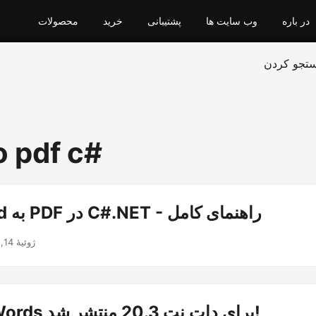
در باره
وب سایت ها
پشتیبانی
خرید
محصولات
تجو کردن
o pdf c#
تبدیل Word به PDF در C#.NET - راهنمای کامل
ژوئیهٔ 14, 2022
Aspose.Words برای دات نت 20.3 منتشر شد!