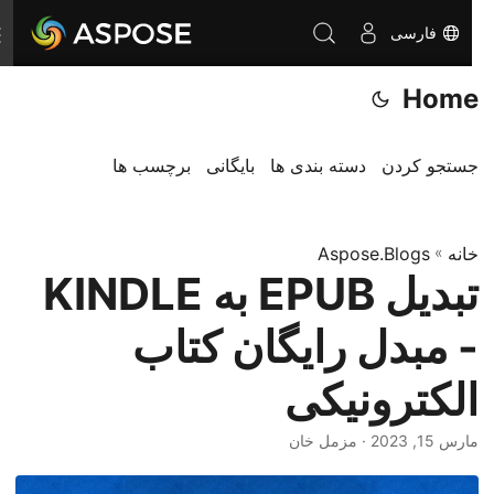
فارسی
ت
غ
Home
ی
ی
ر
جستجو کردن
دسته بندی ها
بایگانی
برچسب ها
ن
ا
خانه
»
Aspose.Blogs
و
تبدیل EPUB به KINDLE
ب
ر
- مبدل رایگان کتاب
ی
الکترونیکی
مارس 15, 2023
· مزمل خان