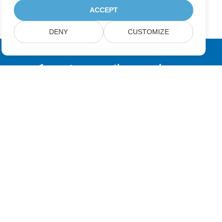
ACCEPT
DENY
CUSTOMIZE
در به روزرسانی محصولات Aspose مشترک شوید
خبرنامه ها و پیشنهادات ماهانه را مستقیماً به صندوق پستی خود تحویل
دهید.
ارسال