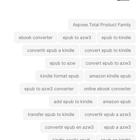
Aspose.Total Product Family
ebook converter
epub to azw3
epub to kindle
convertir epub a kindle
convert epub to kindle
epub to azw
convert epub to azw3
kindle format epub
amazon kindle epub
epub to azw3 converter
online ebook converter
add epub to kindle
amazon epub
transfer epub to kindle
convertir epub a azw3
convertir epub en azw3
epub a azw3
kindle aceita epub
epub en kindle