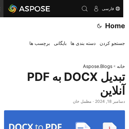
فارسی
ت
غ
Home
ی
ی
ر
جستجو کردن
دسته بندی ها
بایگانی
برچسب ها
ن
ا
خانه
»
Aspose.Blogs
و
تبدیل DOCX به PDF
ب
ر
آنلاین
ی
دسامبر 18, 2024
· مظمل خان