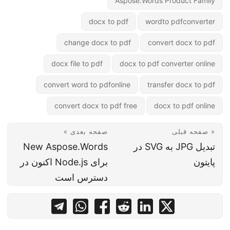
Aspose.Words Product Family
docx to pdf
wordto pdfconverter
change docx to pdf
convert docx to pdf
docx file to pdf
docx to pdf converter online
convert word to pdfonline
transfer docx to pdf
convert docx to pdf free
docx to pdf online
« صفحه قبلی
صفحه بعدی »
تبدیل JPG به SVG در
New Aspose.Words
پایتون
برای Node.js اکنون در
دسترس است