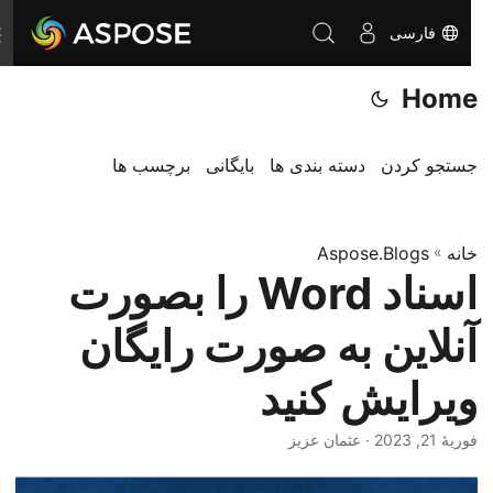
فارسی
ت
غ
Home
ی
ی
ر
جستجو کردن
دسته بندی ها
بایگانی
برچسب ها
ن
ا
خانه
»
Aspose.Blogs
و
اسناد Word را بصورت
ب
ر
آنلاین به صورت رایگان
ی
ویرایش کنید
فوریهٔ 21, 2023
· عثمان عزیز