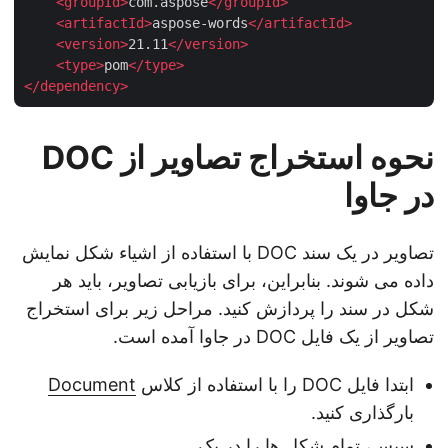
<
groupId
>
com.aspose
</
groupId
>
<
artifactId
>
aspose-words
</
artifactId
>
<
version
>
21.11
</
version
>
<
type
>
pom
</
type
>
</
dependency
>
نحوه استخراج تصاویر از DOC
در جاوا
تصاویر در یک سند DOC با استفاده از اشیاء شکل نمایش
داده می شوند. بنابراین، برای بازیابی تصاویر، باید هر
شکل در سند را پردازش کنید. مراحل زیر برای استخراج
تصاویر از یک فایل DOC در جاوا آمده است.
ابتدا فایل DOC را با استفاده از کلاس
Document
بارگذاری کنید.
سپس، تمام شکل ها را در یک