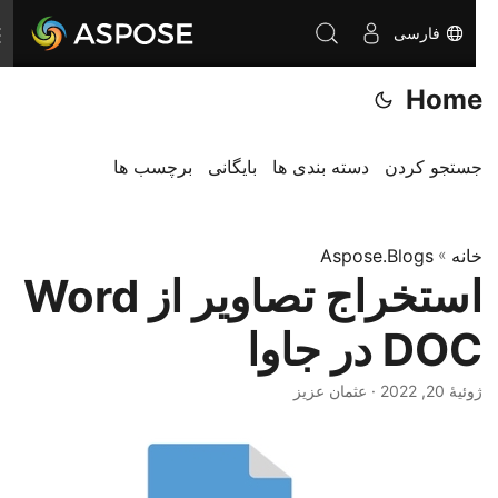
فارسی
ت
غ
Home
ی
ی
ر
جستجو کردن
دسته بندی ها
بایگانی
برچسب ها
ن
ا
خانه
»
Aspose.Blogs
و
استخراج تصاویر از Word
ب
ر
DOC در جاوا
ی
ژوئیهٔ 20, 2022
· عثمان عزیز