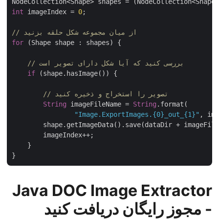
NodeCollection<Shape> shapes = (NodeCollection<Shap
int
 imageIndex = 
0
;

// از میان مجموعه شکل حلقه بزنید
for
 (Shape shape : shapes) {

// بررسی کنید که آیا شکل دارای تصویر است
if
 (shape.hasImage()) {

// تصویر را استخراج و ذخیره کنید
String
 imageFileName = 
String
.format(

"Image.ExportImages.{0}_out_{1}"
, i
        shape.getImageData().save(dataDir + imageFil
        imageIndex++;

    }

Java DOC Image Extractor
- مجوز رایگان دریافت کنید