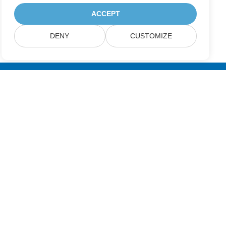
ACCEPT
DENY
CUSTOMIZE
در به روزرسانی محصولات Aspose مشترک شوید
خبرنامه ها و پیشنهادات ماهانه را مستقیماً به صندوق پستی خود تحویل
دهید.
ارسال