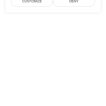
CUSTOMIZE
DENY
عضویت در به‌روزرسانی‌های محصولات Aspose
خبرنامه‌ها و پیشنهادهای ماهانه را مستقیماً در صندوق پست خود دریافت
کنید.
ارسال