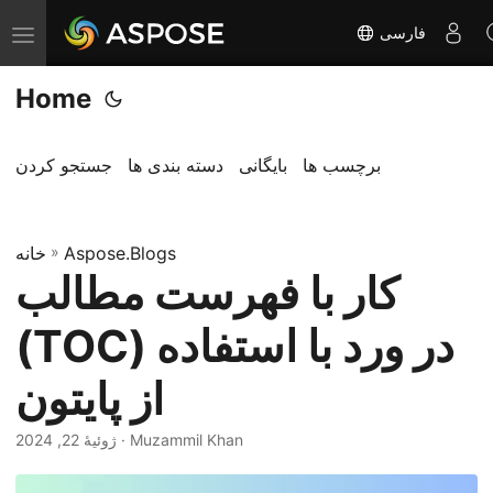
فارسی
ت
غ
Home
ی
ی
ر
برچسب ها
بایگانی
دسته بندی ها
جستجو کردن
ن
ا
Aspose.Blogs
»
و
خانه
کار با فهرست مطالب
ب
ر
(TOC) در ورد با استفاده
ی
از پایتون
· Muzammil Khan
ژوئیهٔ 22, 2024