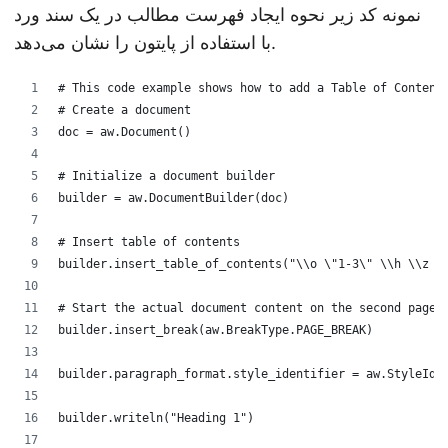
نمونه کد زیر نحوه ایجاد فهرست مطالب در یک سند ورد
با استفاده از پایتون را نشان می‌دهد.
# This code example shows how to add a Table of Content
# Create a document
doc = aw.Document()
# Initialize a document builder
builder = aw.DocumentBuilder(doc)
# Insert table of contents
builder.insert_table_of_contents("\\o \"1-3\" \\h \\z \
# Start the actual document content on the second page.
builder.insert_break(aw.BreakType.PAGE_BREAK)
builder.paragraph_format.style_identifier = aw.StyleIde
builder.writeln("Heading 1")