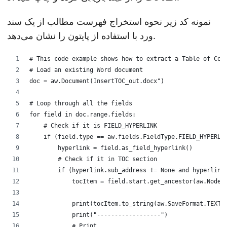
نمونه کد زیر نحوه استخراج فهرست مطالب از یک سند
ورد با استفاده از پایتون را نشان می‌دهد.
# This code example shows how to extract a Table of Con
# Load an existing Word document
doc = aw.Document(InsertTOC_out.docx")
# Loop through all the fields
for field in doc.range.fields:
    # Check if it is FIELD_HYPERLINK
    if (field.type == aw.fields.FieldType.FIELD_HYPERLI
        hyperlink = field.as_field_hyperlink()
        # Check if it in TOC section
        if (hyperlink.sub_address != None and hyperlink
            tocItem = field.start.get_ancestor(aw.NodeT
            print(tocItem.to_string(aw.SaveFormat.TEXT)
            print("------------------")
            # Print