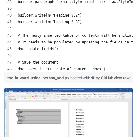
builder.paragraph_format.style_identifier = aw.StyleIde
builder.writeln("Heading 3.2")
builder.writeln("Heading 3.3")
# The newly inserted table of contents will be initiall
# It needs to be populated by updating the fields in th
doc.update_fields()
# Save the document
doc.save("insert_table_of_contents.docx")
toc-in-word-using-python_add.py
hosted with ❤ by
GitHub
view raw