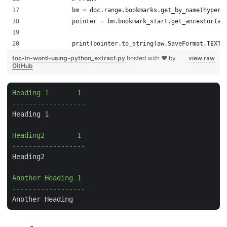
            bm = doc.range.bookmarks.get_by_name(hyperl
            pointer = bm.bookmark_start.get_ancestor(aw
            print(pointer.to_string(aw.SaveFormat.TEXT)
toc-in-word-using-python_extract.py
hosted with ❤ by
view raw
GitHub
Heading 1       1

------------------
Heading 1

Heading2        1

------------------
Heading2

Another Heading 1

------------------