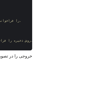
# برای افزودن یک فایل اکسل با نام ورودی خاص، متد create_entry را فراخوانی کنید.
# روش ذخیره را فراخوانی کنید تا بایگانی را در یک مکان مشخص با یک نام فایل ذخیره کنید.
خروجی را در تصویر