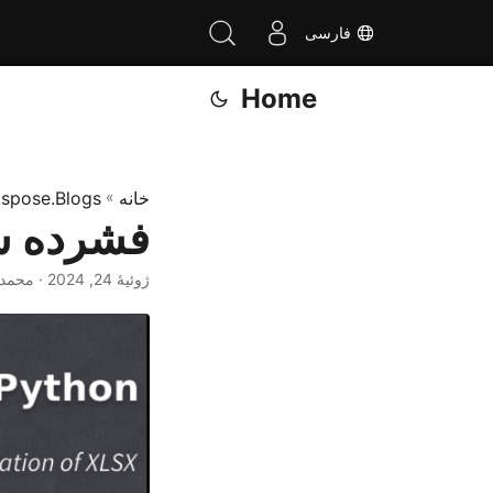
فارسی
Home
خانه
»
spose.Blogs
فشرده سا
ژوئیهٔ 24, 2024
· محمد