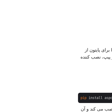
 بتوانیم فایل‌های اکسل را در پایتون فشرده کنیم، باید Aspose.ZIP را برای پایتون از
 پیپ، نصب کننده
pip
رای پایتون از طریق کتابخانه .NET دانلود و نصب می کند و آن