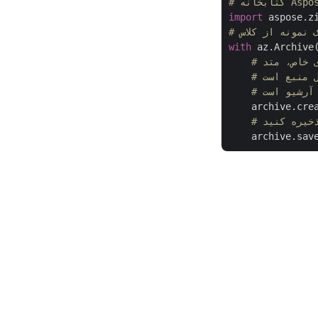
import
 aspose.z
with
 az.Archive
    archive.cre
    archive.sav