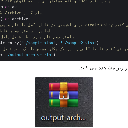
# کتابخانه Aspose.ZIP و نام مستعار آن را به عنوان "az" وارد کنید.
ip 
as
# یک نمونه از کلاس Archive ایجاد کنید.
() 
as
 archive:

# اولین پارامتر مسیر فایل منبع است.
# پارامتر دوم نام مورد نظر فایل داخل آرشیو است.
ate_entry(
"./sample.xlsx"
, 
"./sample2.xlsx"
)

e(
'./output_archive.zip'
 زیر مشاهده می کنید: