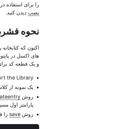
را برای استفاده در
نصب
دیدن کنید.
نحوه فشرده
اکنون که کتابخانه 
های اکسل در پایتون
و یک قطعه کد برا
Import the Library: ابتدا Aspose.ZIP را برای پایتون از طریق کتابخا
یک نمونه از کل
روش
ateentry
پارامتر اول مسی
روش
save
را فر