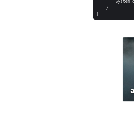
        System.
    }
