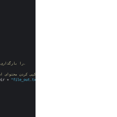
// یک شی از کلاس ZArchive را مقداردهی کنید و منبع Z Archive را بارگذاری کنید.
// نمونه ای از کلاس FileOutputStream برای استخراج آرشیو و کپی کردن محتوای استخراج شده در جریان فایل.
Dir + 
"file_out.txt"
)) {
