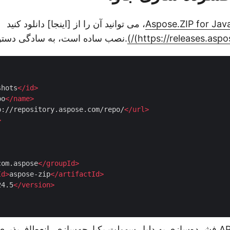
Aspose.ZIP for Jav
، می توانید آن را از [اینجا] دانلود کنید
https://releases.aspos
.نصب ساده است، به سادگی دستور 
shots
</
id
>
po
</
name
>
p://repository.aspose.com/repo/
</
url
>
>
com.aspose
</
groupId
>
Id
>
aspose-zip
</
artifactId
>
24.5
</
version
>
علاوه بر این، این API فشرده‌سازی به دلیل سهولت یکپارچه‌سازی، انعطاف‌پذ