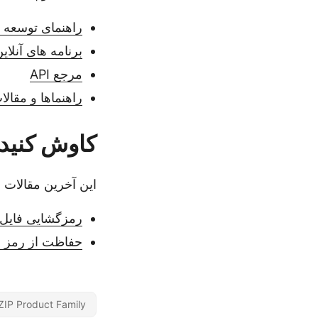
راهنمای توسعه د
برنامه های آنلای
مرجع API
راهنماها و مقال
کاوش کنید
این آخرین مقالات ر
رمزگشایی فایل های RAR در Java - کتابخا
حفاظت از رمز عبور فایل RAR در  API
ZIP Product Family