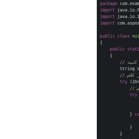
package
import
import
import
 com.aspos
public
class
ma
{

public
stat
{

        String 
try
 (ZA
try
                
            } 
c
                
            }

        }
