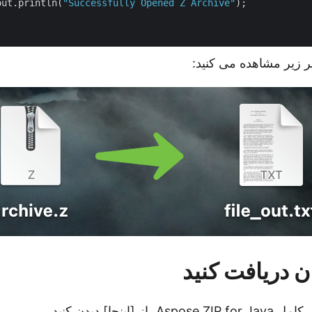
out.println(
"Successfully Opened Z Archive"
);

 زیر مشاهده می کنید:
ن دریافت کنید
ل کامل
Aspose.ZIP for Java
، از [اینجا] دیدن کنید