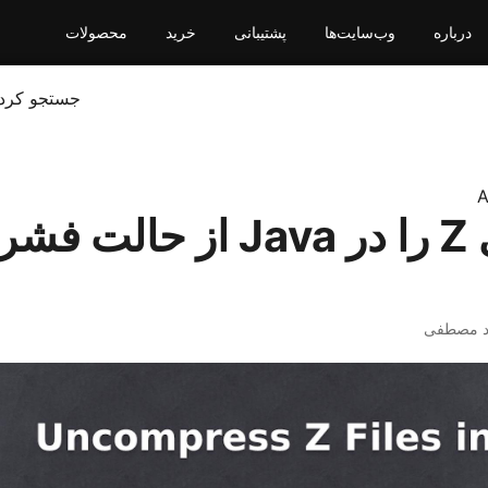
درباره
وب‌سایت‌ها
پشتیبانی
خرید
محصولات
جستجو کرد
A
فایل های Z را در Java از 
د مصطفی