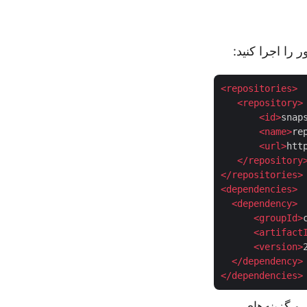
را اجرا کنید:
<
repositories
>
<
repository
>
<
id
>
snap
<
name
>
re
<
url
>
htt
</
repository
</
repositories
>
<
dependencies
>
<
dependency
>
<
groupId
>
<
artifact
<
version
>
</
dependency
>
</
dependencies
>
یری و گزینه‌های