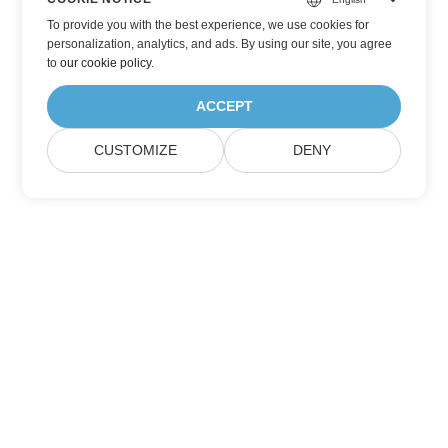
To provide you with the best experience, we use cookies for
personalization, analytics, and ads. By using our site, you agree
to
our cookie policy
.
ACCEPT
CUSTOMIZE
DENY
Abonnez-vous aux mises à jour des produits
Aspose
Recevez des newsletters mensuelles et des offres directement
dans votre boîte mail.