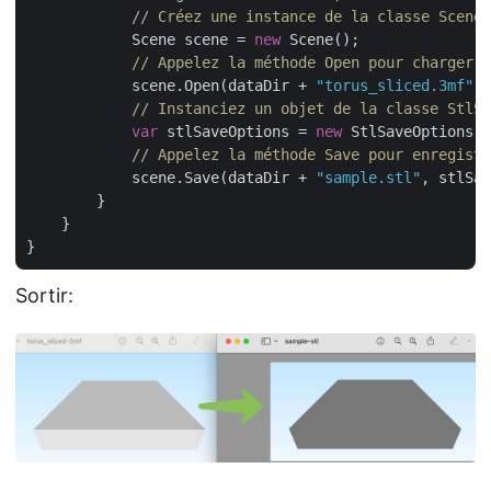
// Créez une instance de la classe Scene.
            Scene scene = 
new
 Scene();

// Appelez la méthode Open pour charger l
            scene.Open(dataDir + 
"torus_sliced.3mf"
);

// Instanciez un objet de la classe StlSa
var
 stlSaveOptions = 
new
 StlSaveOptions()
// Appelez la méthode Save pour enregistr
            scene.Save(dataDir + 
"sample.stl"
, stlSav
        }

    }

Sortir: