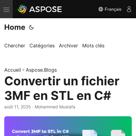
Français
B
a
Home
s
c
u
Chercher
Catégories
Archiver
Mots clés
l
e
Accueil
r
»
Aspose.Blogs
Convertir un fichier
l
a
3MF en STL en C#
n
a
août 11, 2025
· Mohammed Mustafa
v
i
g