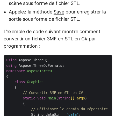
scène sous forme de fichier STL.
Appelez la méthode
Save
pour enregistrer la
sortie sous forme de fichier STL.
L’exemple de code suivant montre comment
convertir un fichier 3MF en STL en C# par
programmation :
using
using
namespace
AsposeThreeD
{

class
Graphics
    {

// Convertir 3MF en STL en C#
static
void
Main
(
string
[] args
)
        {

// Définissez le chemin du répertoire.
            String dataDir = 
"data"
;
