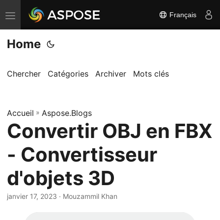
Français
B
a
Home
s
c
u
Chercher
Catégories
Archiver
Mots clés
l
e
Accueil
r
»
Aspose.Blogs
Convertir OBJ en FBX
l
a
- Convertisseur
n
a
d'objets 3D
v
i
janvier 17, 2023
· Mouzammil Khan
g