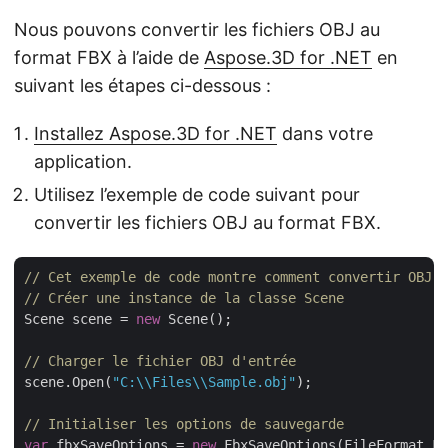
Nous pouvons convertir les fichiers OBJ au
format FBX à l’aide de
Aspose.3D for .NET
en
suivant les étapes ci-dessous :
Installez Aspose.3D for .NET
dans votre
application.
Utilisez l’exemple de code suivant pour
convertir les fichiers OBJ au format FBX.
// Cet exemple de code montre comment convertir OBJ e
// Créer une instance de la classe Scene
Scene scene = 
new
 Scene();

// Charger le fichier OBJ d'entrée
scene.Open(
"C:\\Files\\Sample.obj"
);

// Initialiser les options de sauvegarde
var
 fbxSaveOptions = 
new
 FbxSaveOptions(FileFormat.FB