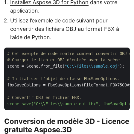
Installez Aspose.3D for Python
dans votre
application.
Utilisez l’exemple de code suivant pour
convertir des fichiers OBJ au format FBX à
l’aide de Python.
# Cet exemple de code montre comment convertir OBJ en
# Charger le fichier OBJ d'entrée avec la scène
scene = Scene.from_file(
"C:\\Files\\sample.obj"
);

# Initialiser l'objet de classe FbxSaveOptions.
fbxSaveOptions = FbxSaveOptions(FileFormat.FBX7500ASC
# Convertir OBJ en fichier FBX.
scene.save("C:\\Files\\sample_out.fbx", fbxSaveOption
Conversion de modèle 3D - Licence
gratuite Aspose.3D