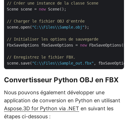
// Créer une instance de la classe Scene
Scene scene = 
new
 Scene();

// Charger le fichier OBJ d'entrée
scene.open(
"C:\\Files\\Sample.obj"
);

// Initialiser les options de sauvegarde
FbxSaveOptions fbxSaveOptions = 
new
 FbxSaveOptions(Fi
// Enregistrez le fichier FBX.
scene.save(
"C:\\Files\\Sample_out.fbx"
Convertisseur Python OBJ en FBX
Nous pouvons également développer une
application de conversion en Python en utilisant
Aspose.3D for Python via .NET
en suivant les
étapes ci-dessous :