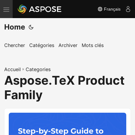
Français
B
a
Home
s
c
u
Chercher
Catégories
Archiver
Mots clés
l
e
Accueil
r
»
Categories
Aspose.TeX Product
l
a
Family
n
a
v
i
g