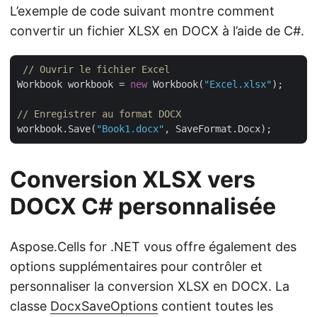
L’exemple de code suivant montre comment
convertir un fichier XLSX en DOCX à l’aide de C#.
// Ouvrir le fichier Excel
Workbook workbook = 
new
 Workbook(
"Excel.xlsx"
);

// Enregistrer au format DOCX
workbook.Save(
"Book1.docx"
Conversion XLSX vers
DOCX C# personnalisée
Aspose.Cells for .NET vous offre également des
options supplémentaires pour contrôler et
personnaliser la conversion XLSX en DOCX. La
classe
DocxSaveOptions
contient toutes les