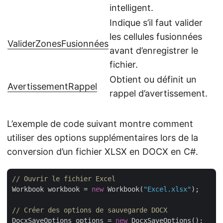
intelligent.
Indique s’il faut valider
les cellules fusionnées
ValiderZonesFusionnées
avant d’enregistrer le
fichier.
Obtient ou définit un
AvertissementRappel
rappel d’avertissement.
L’exemple de code suivant montre comment
utiliser des options supplémentaires lors de la
conversion d’un fichier XLSX en DOCX en C#.
// Ouvrir le fichier Excel
Workbook workbook = 
new
 Workbook(
"Excel.xlsx"
);

// Créer des options de sauvegarde DOCX
DocxSaveOptions options = 
new
 DocxSaveOptions();
