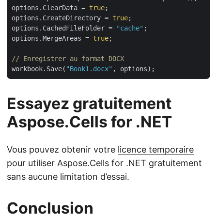
options.ClearData = 
true
;

options.CreateDirectory = 
true
;

options.CachedFileFolder = 
"cache"
;

options.MergeAreas = 
true
;

// Enregistrer au format DOCX
workbook.Save(
"Book1.docx"
Essayez gratuitement
Aspose.Cells for .NET
Vous pouvez obtenir votre
licence temporaire
pour utiliser Aspose.Cells for .NET gratuitement
sans aucune limitation d’essai.
Conclusion