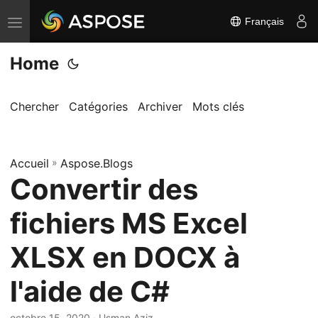
Français
B
a
Home
s
c
u
Chercher
Catégories
Archiver
Mots clés
l
e
Accueil
r
»
Aspose.Blogs
Convertir des
l
a
fichiers MS Excel
n
a
XLSX en DOCX à
v
l'aide de C#
i
g
octobre 15, 2020
· Usman Aziz