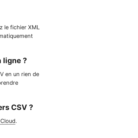
z le fichier XML
tomatiquement
 ligne ?
SV en un rien de
prendre
ers CSV ?
 Cloud
.