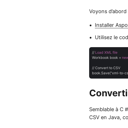
Voyons d’abord
Installer Aspo
Utilisez le c
// 
Load
XML
file
Workbook book = 
ne
// Convert to CSV

Converti
Semblable à C #
CSV en Java, c