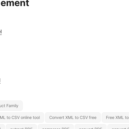
lement
l
d
uct Family
ML to CSV online tool
Convert XML to CSV free
Free XML t