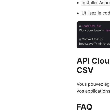
Installer Aspo
Utilisez le co
// 
Load
XML
file
Workbook book = 
ne
// Convert to CSV

API Clou
CSV
Vous pouvez éga
vos applications.
FAQ