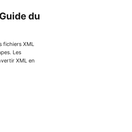
 Guide du
s fichiers XML
apes. Les
nvertir XML en