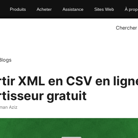
Produits
Acheter
Assistance
Sites Web
À prop
Chercher
Blogs
tir XML en CSV en lign
tisseur gratuit
man Aziz