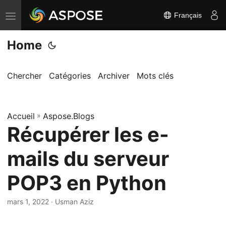
Français
B
a
Home
s
c
u
Chercher
Catégories
Archiver
Mots clés
l
e
Accueil
r
»
Aspose.Blogs
Récupérer les e-
l
a
mails du serveur
n
a
POP3 en Python
v
i
mars 1, 2022
· Usman Aziz
g