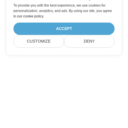
To provide you with the best experience, we use cookies for
personalization, analytics, and ads. By using our site, you agree
to
our cookie policy
.
ACCEPT
CUSTOMIZE
DENY
Abonnez-vous aux mises à jour des produits
Aspose
Recevez des newsletters et des offres mensuelles directement
dans votre boîte aux lettres.