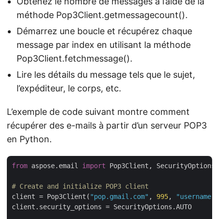
Obtenez le nombre de messages à l’aide de la
méthode Pop3Client.getmessagecount().
Démarrez une boucle et récupérez chaque
message par index en utilisant la méthode
Pop3Client.fetchmessage().
Lire les détails du message tels que le sujet,
l’expéditeur, le corps, etc.
L’exemple de code suivant montre comment
récupérer des e-mails à partir d’un serveur POP3
en Python.
from
 aspose.email 
import
 Pop3Client, SecurityOptions

# Create and initialize POP3 client
client = Pop3Client(
"pop.gmail.com"
, 
995
, 
"username"
,
client.security_options = SecurityOptions.AUTO
