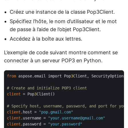
Créez une instance de la classe Pop3Client.
Spécifiez l’hôte, le nom d’utilisateur et le mot
de passe à l’aide de l’objet Pop3Client.
Accédez à la boîte aux lettres.
L’exemple de code suivant montre comment se
connecter à un serveur POP3 en Python.
from
 aspose.email import Pop
3
Client, SecurityOptions

# Create and initialize POP3 client
client
 = Pop
3
Client()

# Specify host, username, password, and port for your
client
.host = 
"pop.gmail.com"
client
.username = 
"your.username@gmail.com"
client
.password = 
"your.password"