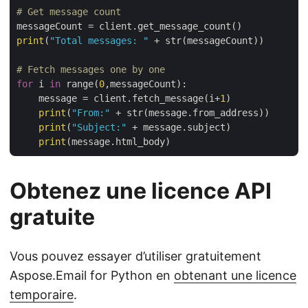
# Get message count
print
(
"Total messages: "
 + str(messageCount))

# Fetch messages one by one    
for
 i 
in
 range(
0
,messageCount):

    message = client.fetch_message(i+
1
)

print
(
"From:"
 + str(message.from_address))

print
(
"Subject:"
 + message.subject)

print
Obtenez une licence API
gratuite
Vous pouvez essayer d’utiliser gratuitement
Aspose.Email for Python en
obtenant une licence
temporaire
.