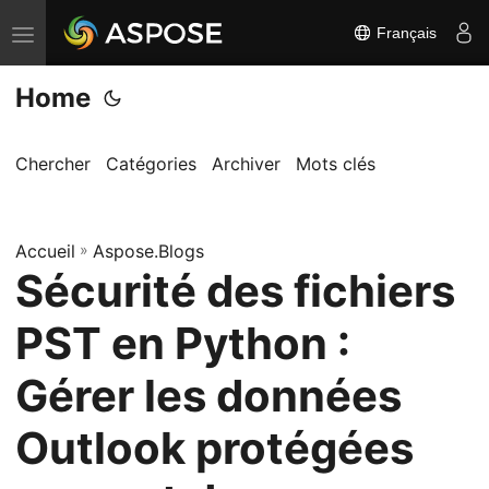
Français
B
a
Home
s
c
u
Chercher
Catégories
Archiver
Mots clés
l
e
Accueil
r
»
Aspose.Blogs
Sécurité des fichiers
l
a
PST en Python :
n
a
Gérer les données
v
Outlook protégées
i
g