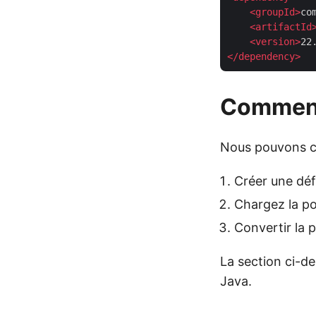
<
groupId
>
co
<
artifactId
<
version
>
22
</
dependency
>
Comment
Nous pouvons co
Créer une défi
Chargez la po
Convertir la 
La section ci-d
Java.