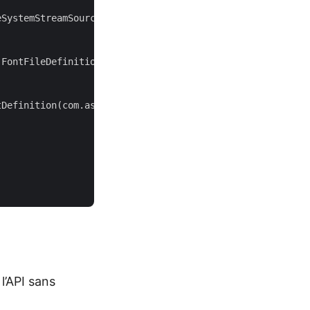
eSystemStreamSource(
"Montserrat-Regular.cff"
);

FontFileDefinition(source);

Definition(com.aspose.font.FontType.CFF, fileDefinition)
l’API sans