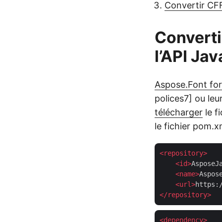
Convertir CF
Converti
l’API Jav
Aspose.Font for
polices7] ou le
télécharger
le f
le fichier pom.x
<
repository
>
<
id
>
AsposeJ
<
name
>
Aspos
<
url
>
https:
</
repository
>
<
dependency
>