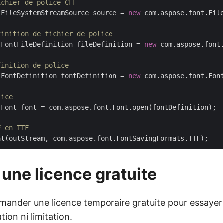
ichier de police CFF
.FileSystemStreamSource source = 
new
 com.aspose.font.Fil
finition de fichier de police
.FontFileDefinition fileDefinition = 
new
 com.aspose.font.
finition de police
.FontDefinition fontDefinition = 
new
 com.aspose.font.Font
lice
.Font font = com.aspose.font.Font.open(fontDefinition);

F en TTF
une licence gratuite
emander une
licence temporaire gratuite
pour essayer 
ation ni limitation.