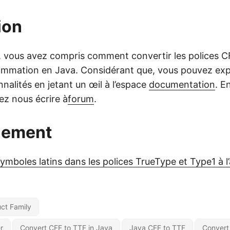
ion
e, vous avez compris comment convertir les polices 
ammation en Java. Considérant que, vous pouvez exp
nnalités en jetant un œil à l’espace
documentation
. E
lez nous écrire à
forum
.
lement
symboles latins dans les polices TrueType et Type1 à l
ct Family
r
Convert CFF to TTF in Java
Java CFF to TTF
Convert