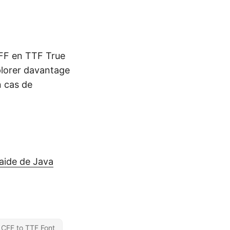
CFF en TTF True
lorer davantage
n cas de
’aide de Java
 CFF to TTF Font