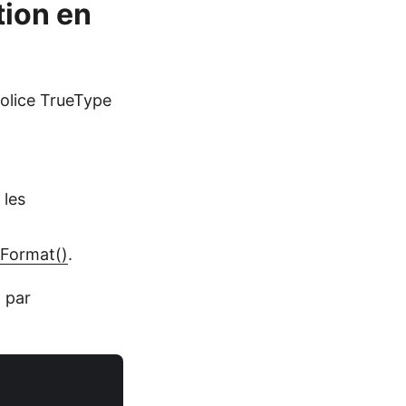
tion en
police TrueType
 les
Format()
.
 par