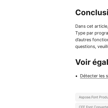
Conclus
Dans cet articl
Type par progr
d’autres fonctio
questions, veuil
Voir éga
Détecter les 
Aspose.Font Produ
CFF Font Converte