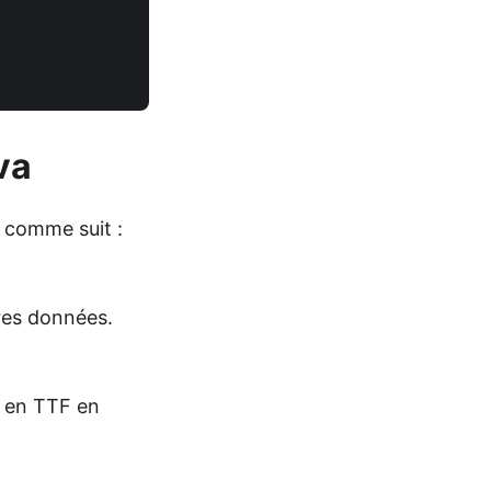
va
 comme suit :
tres données.
F en TTF en