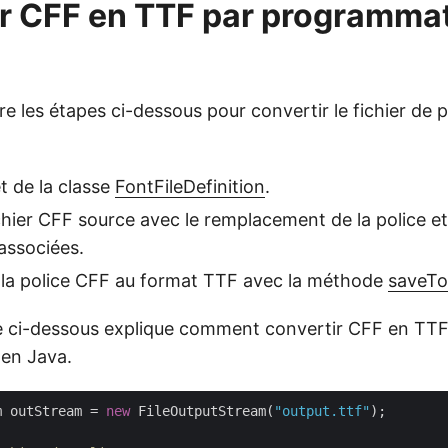
r CFF en TTF par programma
e les étapes ci-dessous pour convertir le fichier de 
t de la classe
FontFileDefinition
.
chier CFF source avec le remplacement de la police et
associées.
 la police CFF au format TTF avec la méthode
saveTo
de ci-dessous explique comment convertir CFF en TTF
en Java.
m outStream = 
new
 FileOutputStream(
"output.ttf"
);
