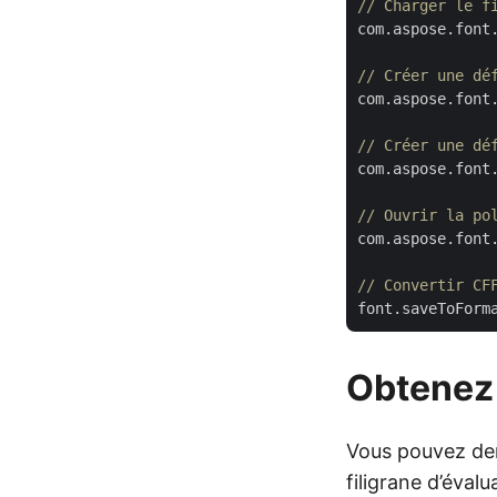
// Charger le f
com.aspose.font
// Créer une dé
com.aspose.font
// Créer une dé
com.aspose.font
// Ouvrir la po
com.aspose.font
// Convertir CF
Obtenez 
Vous pouvez d
filigrane d’évalu