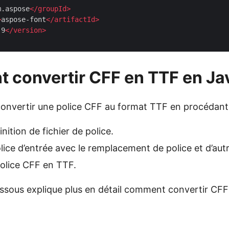
m.aspose
</
groupId
>
>
aspose-font
</
artifactId
>
.9
</
version
>
 convertir CFF en TTF en Ja
nvertir une police CFF au format TTF en procédant
nition de fichier de police.
lice d’entrée avec le remplacement de police et d’au
police CFF en TTF.
essous explique plus en détail comment convertir CF