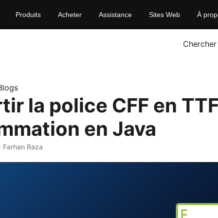
Produits
Acheter
Assistance
Sites Web
À prop
Chercher
Blogs
ir la police CFF en TTF
mmation en Java
· Farhan Raza