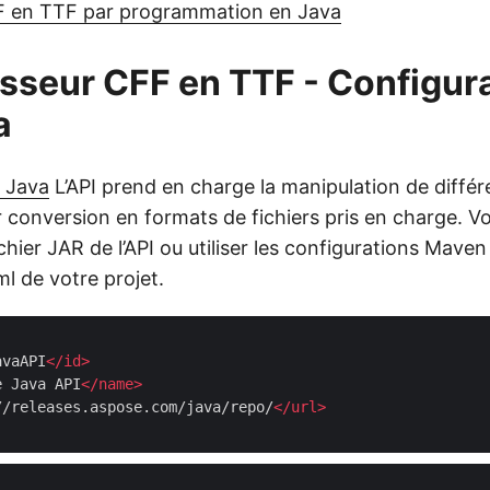
F en TTF par programmation en Java
sseur CFF en TTF - Configur
a
 Java
L’API prend en charge la manipulation de différ
ur conversion en formats de fichiers pris en charge. 
ichier JAR de l’API ou utiliser les configurations Mave
ml de votre projet.
avaAPI
</
id
>
e Java API
</
name
>
//releases.aspose.com/java/repo/
</
url
>