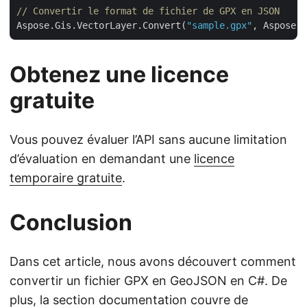
// Convertir le format de fichier de GPX en JSON
Aspose.Gis.VectorLayer.Convert(
"sample.gpx"
, Aspose.G
Obtenez une licence
gratuite
Vous pouvez évaluer l’API sans aucune limitation
d’évaluation en demandant une
licence
temporaire gratuite
.
Conclusion
Dans cet article, nous avons découvert comment
convertir un fichier GPX en GeoJSON en C#. De
plus, la section
documentation
couvre de