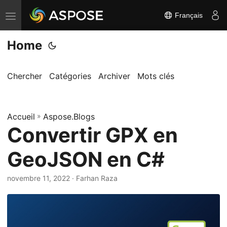
Français
B
a
Home
s
c
u
Chercher
Catégories
Archiver
Mots clés
l
e
Accueil
r
»
Aspose.Blogs
Convertir GPX en
l
a
GeoJSON en C#
n
a
novembre 11, 2022
· Farhan Raza
v
i
g