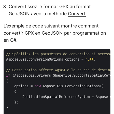
Convertissez le format GPX au format
GeoJSON avec la méthode
Convert
.
L’exemple de code suivant montre comment
convertir GPX en GeoJSON par programmation
en C#.
// Spécifiez les paramètres de conversion si nécessai
Aspose.Gis.ConversionOptions options = 
null
;

// Cette option affecte Wgs84 à la couche de destinat
if
 (Aspose.Gis.Drivers.Shapefile.SupportsSpatialRefer
{

    options = 
new
 Aspose.Gis.ConversionOptions()

    {

        DestinationSpatialReferenceSystem = Aspose.Gi
    };

}
