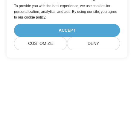
To provide you with the best experience, we use cookies for
personalization, analytics, and ads. By using our site, you agree
to
our cookie policy
.
ACCEPT
CUSTOMIZE
DENY
Abonnez-vous aux mises à jour des produits
Aspose
Recevez des newsletters et des offres mensuelles directement
dans votre boîte aux lettres.