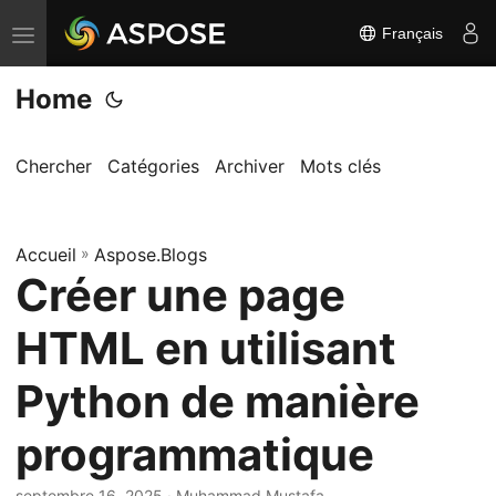
Français
B
a
Home
s
c
u
Chercher
Catégories
Archiver
Mots clés
l
e
Accueil
r
»
Aspose.Blogs
Créer une page
l
a
HTML en utilisant
n
a
Python de manière
v
programmatique
i
g
septembre 16, 2025
· Muhammad Mustafa