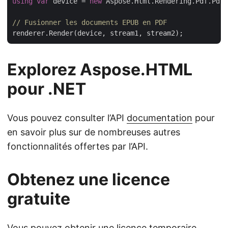
using
var
 device = 
new
 Aspose.Html.Rendering.Pdf.PdfD
// Fusionner les documents EPUB en PDF
Explorez Aspose.HTML
pour .NET
Vous pouvez consulter l’API
documentation
pour
en savoir plus sur de nombreuses autres
fonctionnalités offertes par l’API.
Obtenez une licence
gratuite
Vous pouvez obtenir une
licence temporaire