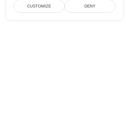
CUSTOMIZE
DENY
Abonnez-vous aux mises à jour des produits
Aspose
Recevez des newsletters mensuelles et des offres directement
dans votre boîte mail.
Soumettre