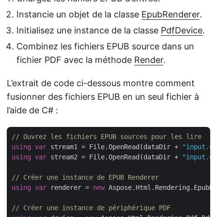
Instancie un objet de la classe
EpubRenderer
.
Initialisez une instance de la classe
PdfDevice
.
Combinez les fichiers EPUB source dans un
fichier PDF avec la méthode
Render
.
L’extrait de code ci-dessous montre comment
fusionner des fichiers EPUB en un seul fichier à
l’aide de C# :
// Ouvrez les fichiers EPUB sources pour les lire
using
var
 stream1 = File.OpenRead(dataDir + 
"input.ep
using
var
 stream2 = File.OpenRead(dataDir + 
"input.ep
// Créer une instance de EPUB Renderer
using
var
 renderer = 
new
 Aspose.Html.Rendering.EpubRe
// Créer une instance de périphérique PDF