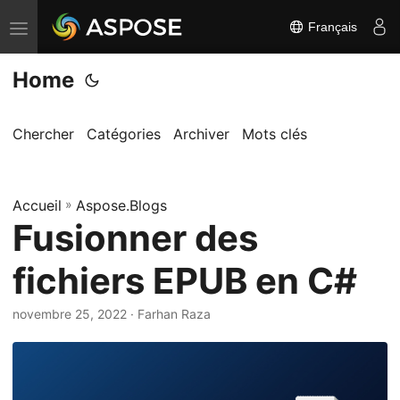
Français
B
a
Home
s
c
u
Chercher
Catégories
Archiver
Mots clés
l
e
Accueil
r
»
Aspose.Blogs
Fusionner des
l
a
fichiers EPUB en C#
n
a
novembre 25, 2022
· Farhan Raza
v
i
g