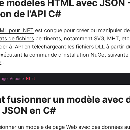
de modèles HTML avec JSON 
ion de l’API C#
ML pour .NET
est conçue pour créer ou manipuler de
ts de fichiers
pertinents, notamment SVG, MHT, etc
er à l’API en téléchargeant les fichiers DLL à partir 
xécutant la commande d’installation
NuGet
suivante 
 :
kage
Aspose
.Html
 fusionner un modèle avec 
 JSON en C#
sionner un modèle de page Web avec des données a