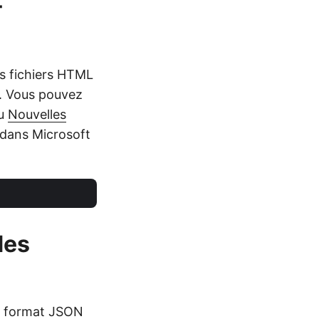
-
s fichiers HTML
. Vous pouvez
du
Nouvelles
dans Microsoft
des
u format JSON