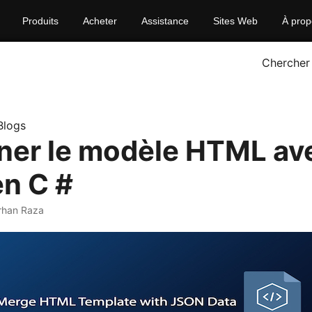
Produits
Acheter
Assistance
Sites Web
À prop
Chercher
Blogs
ner le modèle HTML av
n C #
rhan Raza