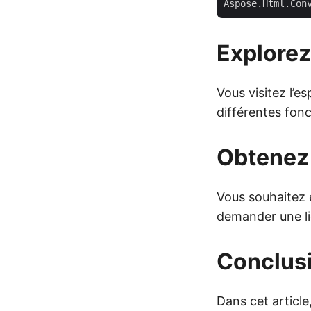
Aspose.Html.Con
Explore
Vous visitez l’e
différentes fonc
Obtenez 
Vous souhaitez é
demander une
l
Conclus
Dans cet articl