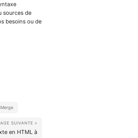
yntaxe
u sources de
os besoins ou de
 Merge
PAGE SUIVANTE »
exte en HTML à