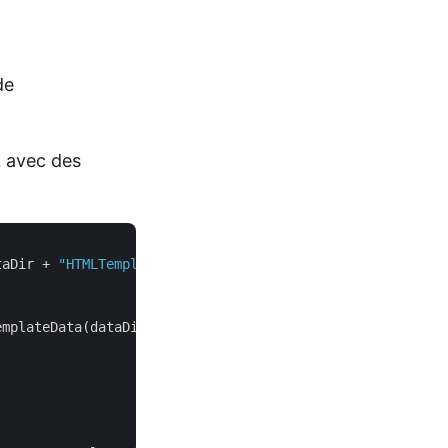
de
L avec des
taDir + 
"HTMLTemplateForJson.html"
);

emplateData(dataDir + 
"JsonTemplate.json"
);
