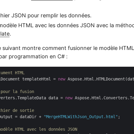
chier JSON pour remplir les données.
 modèle HTML avec les données JSON avec la métho
late
.
de suivant montre comment fusionner le modèle HTM
ar programmation en C# :
cument HTML 
LDocument templateHtml = 
new
 Aspose.Html.HTMLDocument(da
 pour la fusion 
verters.TemplateData data = 
new
 Aspose.Html.Converters.T
chier de sortie 
Output = dataDir + 
"MergeHTMLWithJson_Output.html"
;

modèle HTML avec les données JSON