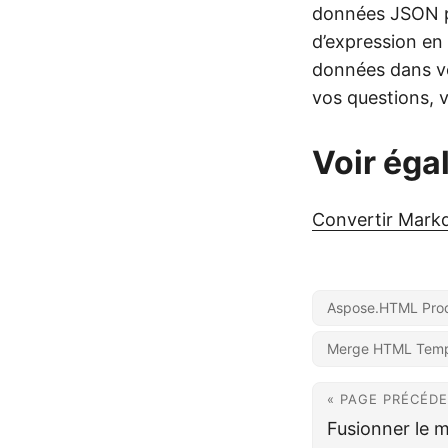
données JSON pa
d’expression en
données dans vo
vos questions, v
Voir éga
Convertir Mar
Aspose.HTML Prod
Merge HTML Temp
« PAGE PRÉCÉD
Fusionner le