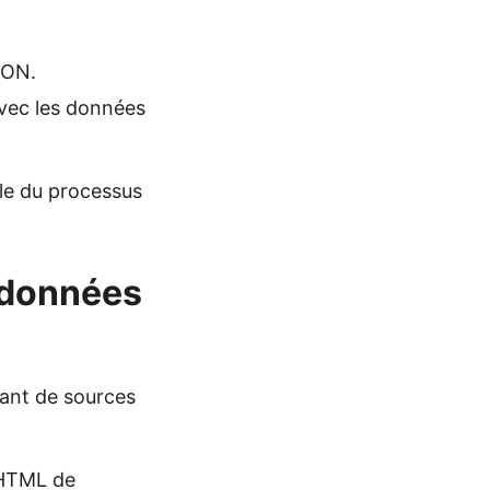
SON.
avec les données
ble du processus
 données
ant de sources
 HTML de