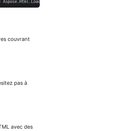
w
res couvrant
ésitez pas à
HTML avec des