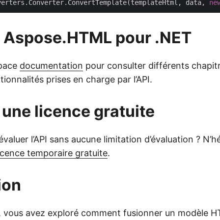
verters.Converter.ConvertTemplate(templateHtml, data, 
ne
z Aspose.HTML pour .NET
space
documentation
pour consulter différents chapit
tionnalités prises en charge par l’API.
une licence gratuite
valuer l’API sans aucune limitation d’évaluation ? N’h
icence temporaire gratuite
.
ion
e, vous avez exploré comment fusionner un modèle 