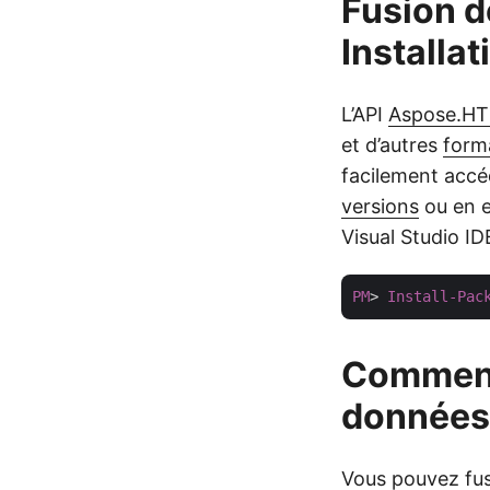
Fusion 
Installat
L’API
Aspose.HT
et d’autres
forma
facilement accéd
versions
ou en e
Visual Studio IDE
PM
> 
Install-Pac
Comment
données
Vous pouvez fu