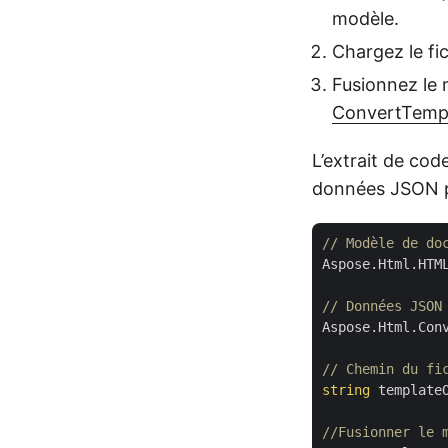
modèle.
Chargez le fi
Fusionnez le
ConvertTemp
L’extrait de co
données JSON p
// Modèle de do
Aspose.Html.HTM
// Données JSON
Aspose.Html.Con
// Chemin du fi
string
 template
//Fusionner le 