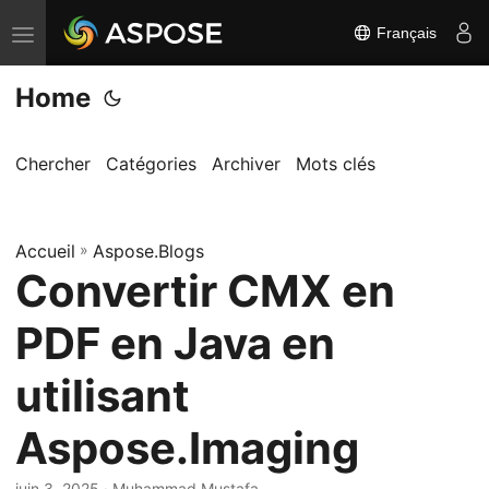
Français
B
a
Home
s
c
u
Chercher
Catégories
Archiver
Mots clés
l
e
Accueil
r
»
Aspose.Blogs
Convertir CMX en
l
a
PDF en Java en
n
a
utilisant
v
Aspose.Imaging
i
g
juin 3, 2025
· Muhammad Mustafa