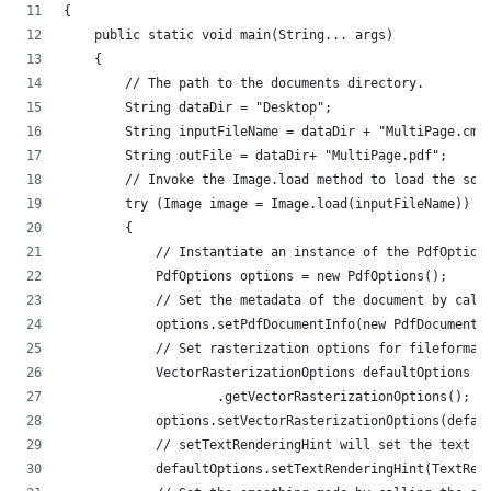
{
    public static void main(String... args)
    {
        // The path to the documents directory.
        String dataDir = "Desktop";
        String inputFileName = dataDir + "MultiPage.cmx
        String outFile = dataDir+ "MultiPage.pdf";
        // Invoke the Image.load method to load the sou
        try (Image image = Image.load(inputFileName))
        {
            // Instantiate an instance of the PdfOption
            PdfOptions options = new PdfOptions();
            // Set the metadata of the document by call
            options.setPdfDocumentInfo(new PdfDocumentI
            // Set rasterization options for fileformat
            VectorRasterizationOptions defaultOptions =
                    .getVectorRasterizationOptions();
            options.setVectorRasterizationOptions(defau
            // setTextRenderingHint will set the text r
            defaultOptions.setTextRenderingHint(TextRen