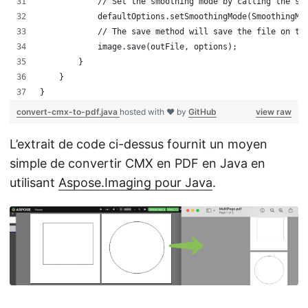
            // Set the smoothing mode by calling the se
            defaultOptions.setSmoothingMode(SmoothingMo
            // The save method will save the file on th
            image.save(outFile, options);
        }
    }
}
convert-cmx-to-pdf.java
hosted with ❤ by
GitHub
view raw
L’extrait de code ci-dessus fournit un moyen
simple de convertir CMX en PDF en Java en
utilisant
Aspose.Imaging pour Java
.