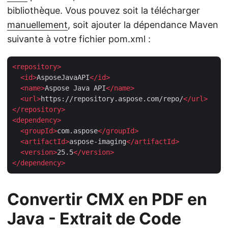
bibliothèque. Vous pouvez soit la télécharger
manuellement
, soit ajouter la dépendance Maven
suivante à votre fichier pom.xml :
<
repository
>
<
id
>
AsposeJavaAPI
</
id
>
<
name
>
Aspose Java API
</
name
>
<
url
>
https://repository.aspose.com/repo/
</
url
>
</
repository
>
<
dependency
>
<
groupId
>
com.aspose
</
groupId
>
<
artifactId
>
aspose-imaging
</
artifactId
>
<
version
>
25.5
</
version
>
</
dependency
>
Convertir CMX en PDF en
Java - Extrait de Code