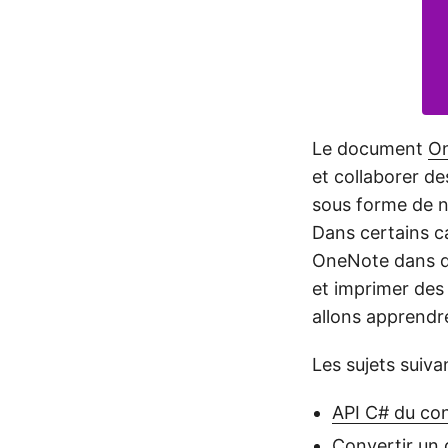
Le document
O
et collaborer de
sous forme de n
Dans certains c
OneNote dans 
et imprimer des
allons apprendr
Les sujets suivan
API C# du co
Convertir un