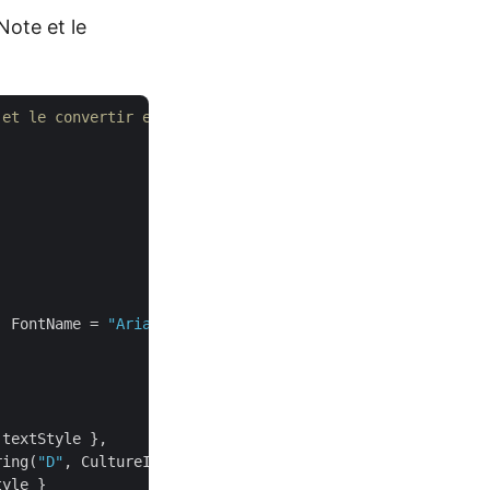
ote et le
 et le convertir en PDF.
, FontName = 
"Arial"
, FontSize = 
10
 };

textStyle },

ring(
"D"
, CultureInfo.InvariantCulture), ParagraphStyle =
yle }
