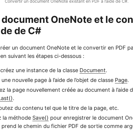
Convertir un document OneNote existant en PDF à l’aide de C#.
 document OneNote et le con
aide de C#
réer un document OneNote et le convertir en PDF pa
n suivant les étapes ci-dessous :
 créez une instance de la classe
Document
.
une nouvelle page à l’aide de l’objet de classe
Page
.
tez la page nouvellement créée au document à l’aide 
ast()
.
outez du contenu tel que le titre de la page, etc.
ez la méthode
Save()
pour enregistrer le document O
l prend le chemin du fichier PDF de sortie comme ar