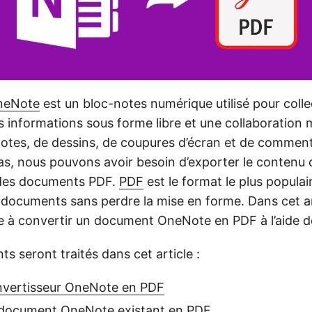
neNote
est un bloc-notes numérique utilisé pour colle
s informations sous forme libre et une collaboration mu
otes, de dessins, de coupures d’écran et de comment
as, nous pouvons avoir besoin d’exporter le conten
des documents PDF.
PDF
est le format le plus popula
 documents sans perdre la mise en forme. Dans cet ar
e à convertir un document OneNote en PDF à l’aide d
ts seront traités dans cet article :
nvertisseur OneNote en PDF
 document OneNote existant en PDF