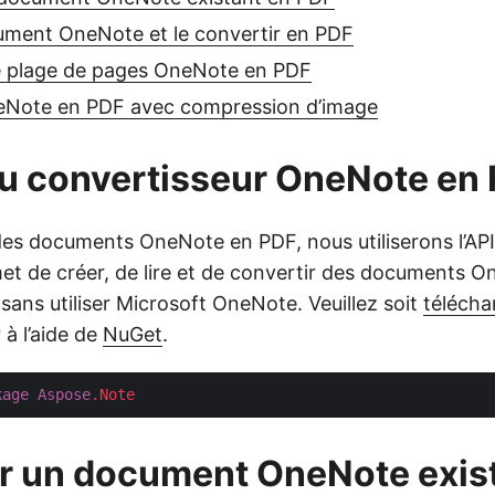
ument OneNote et le convertir en PDF
e plage de pages OneNote en PDF
eNote en PDF avec compression d’image
u convertisseur OneNote en
des documents OneNote en PDF, nous utiliserons l’AP
rmet de créer, de lire et de convertir des documents 
ans utiliser Microsoft OneNote. Veuillez soit
télécha
r à l’aide de
NuGet
.
kage
Aspose
.Note
r un document OneNote exis