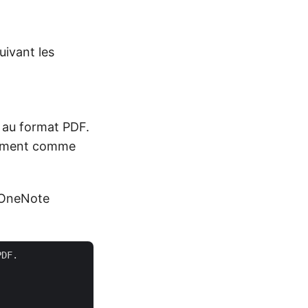
ivant les
 au format PDF.
trement comme
 OneNote
DF.
