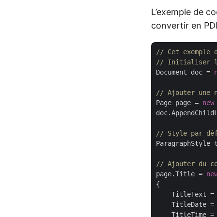
L’exemple de c
convertir en PDF
// Cet exemple 
// Initialiser 
Document doc = 
// Ajouter une 
Page page = 
new
doc.AppendChildL
// Style par dé
ParagraphStyle 
// Ajouter du c
page.Title = 
ne
{

    TitleText =
    TitleDate =
    TitleTime =