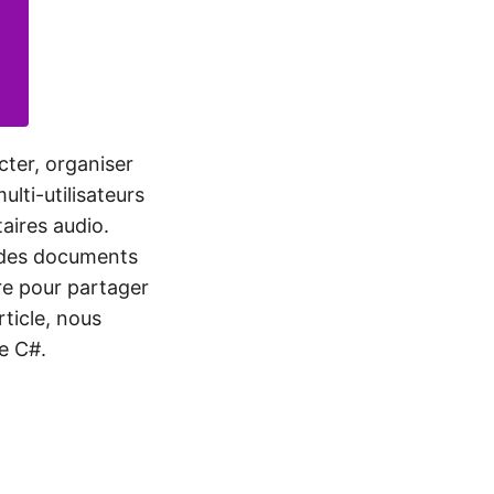
cter, organiser
lti-utilisateurs
aires audio.
u des documents
ire pour partager
ticle, nous
e C#.