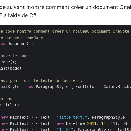
ode suivant montre comment créer un document OneN
 à l’aide de C#.
de code montre comment créer un nouveau document OneNote
le document OneNote
new
 Document();

nouvelle page
 Page();

ast(page);

faut pour tout le texte du document.
textStyle = 
new
 ParagraphStyle { FontColor = Color.Black
ontenu
w
 Title()

 
new
 RichText() { Text = 
"Title text."
, ParagraphStyle = 
 
new
 RichText() { Text = 
new
 DateTime(
2011
, 
11
, 
11
).ToSt
 
new
 RichText() { Text = 
"12:34"
, ParagraphStyle = textSt