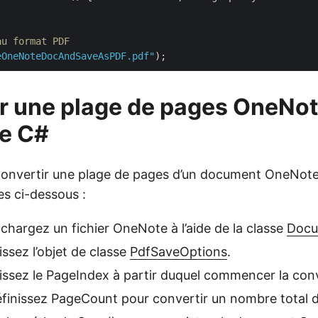
au format PDF
eOneNoteDocAndSaveAsPDF.pdf"
r une plage de pages OneNo
de C#
onvertir une plage de pages d’un document OneNot
es ci-dessous :
 chargez un fichier OneNote à l’aide de la classe
Docu
issez l’objet de classe
PdfSaveOptions
.
nissez le PageIndex à partir duquel commencer la con
éfinissez PageCount pour convertir un nombre total 