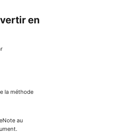
vertir en
r
de la méthode
neNote au
gument.