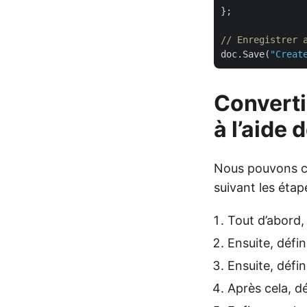
};

// Enregistrer 
doc.Save(
"Creat
Converti
à l’aide 
Nous pouvons c
suivant les étap
Tout d’abord,
Ensuite, défin
Ensuite, défi
Après cela, d