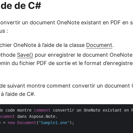
aide de C#
onvertir un document OneNote existant en PDF en su
us :
chier OneNote à l’aide de la classe
Document
.
éthode
Save()
pour enregistrer le document OneNote
hemin du fichier PDF de sortie et le format d’enregis
ode suivant montre comment convertir un document
à l’aide de C#.
de code montre 
comment
 convertir un OneNote existant en P
ocument
e = 
new
Document
(
"Sample1.one"
);
