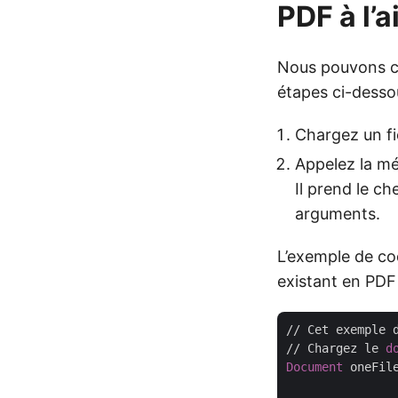
PDF à l’
Nous pouvons c
étapes ci-desso
Chargez un fi
Appelez la m
Il prend le c
arguments.
L’exemple de c
existant en PDF 
// Cet exemple 
// Chargez le 
d
Document
 oneFil