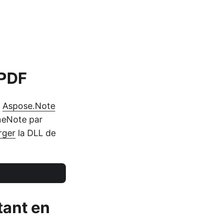
 PDF
I
Aspose.Note
OneNote par
rger
la DLL de
tant en