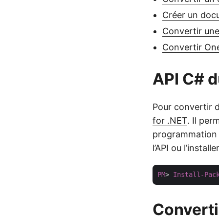
Créer un doc
Convertir un
Convertir On
API C# d
Pour convertir 
for .NET
. Il pe
programmation s
l’API ou l’installe
PM
> 
Install-Pac
Converti