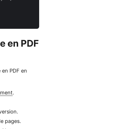
te en PDF
e en PDF en
ment
.
version.
de pages.