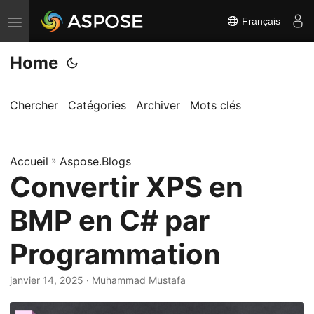
Français
B
a
Home
s
c
u
Chercher
Catégories
Archiver
Mots clés
l
e
Accueil
r
»
Aspose.Blogs
Convertir XPS en
l
a
BMP en C# par
n
a
Programmation
v
i
janvier 14, 2025
· Muhammad Mustafa
g