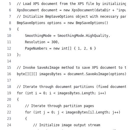
// Load XPS document from the XPS file by initializing 
XpsDocument document = new XpsDocument(dataDir + "input
// Initialize BmpSaveOptions object with necessary para
BmpSaveOptions options = new BmpSaveOptions()
{
    SmoothingMode = SmoothingMode.HighQuality,
    Resolution = 300,
    PageNumbers = new int[] { 1, 2, 6 }
};
// Invoke SaveAsImage method to save XPS document to th
byte[][][] imagesBytes = document.SaveAsImage(options);
// Iterate through document partitions (fixed documents
for (int i = 0; i < imagesBytes.Length; i++)
{
    // Iterate through partition pages
    for (int j = 0; j < imagesBytes[i].Length; j++)
    {
        // Initialize image output stream