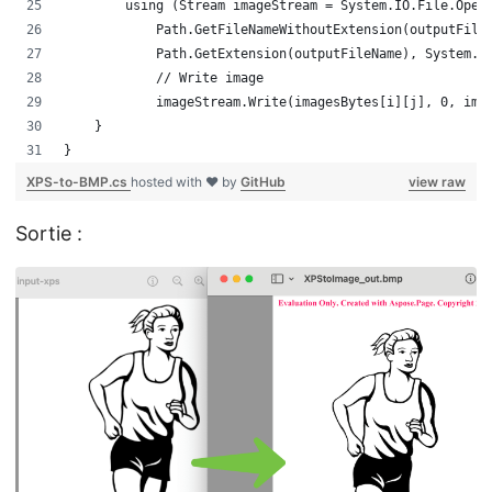
        using (Stream imageStream = System.IO.File.Open
            Path.GetFileNameWithoutExtension(outputFile
            Path.GetExtension(outputFileName), System.I
            // Write image 
            imageStream.Write(imagesBytes[i][j], 0, ima
    }
}
XPS-to-BMP.cs
hosted with ❤ by
GitHub
view raw
Sortie :