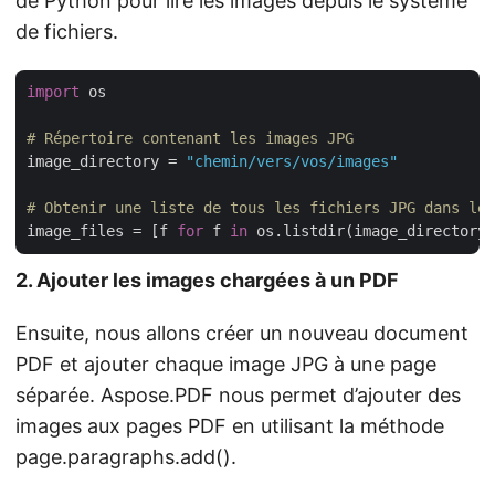
de Python pour lire les images depuis le système
de fichiers.
import
 os

# Répertoire contenant les images JPG
image_directory = 
"chemin/vers/vos/images"
# Obtenir une liste de tous les fichiers JPG dans le 
image_files = [f 
for
 f 
in
 os.listdir(image_directory)
2. Ajouter les images chargées à un PDF
Ensuite, nous allons créer un nouveau document
PDF et ajouter chaque image JPG à une page
séparée. Aspose.PDF nous permet d’ajouter des
images aux pages PDF en utilisant la méthode
page.paragraphs.add().