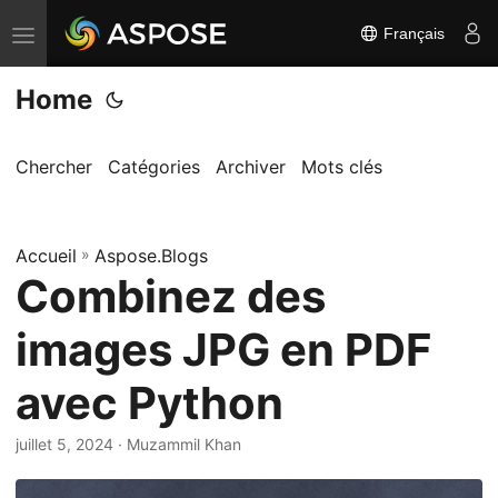
Français
B
a
Home
s
c
u
Chercher
Catégories
Archiver
Mots clés
l
e
Accueil
r
»
Aspose.Blogs
Combinez des
l
a
images JPG en PDF
n
a
avec Python
v
i
juillet 5, 2024
· Muzammil Khan
g