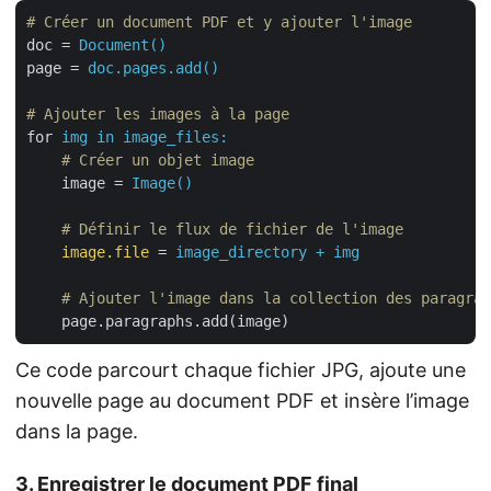
# Créer un document PDF et y ajouter l'image
doc
 = 
Document()
page
 = 
doc.pages.add()
# Ajouter les images à la page
for
img in image_files:
    # Créer un objet image
image
 = 
Image()
    # Définir le flux de fichier de l'image
image.file
 = 
image_directory + img
    # Ajouter l'image dans la collection des paragrap
page.paragraphs.add(image)
Ce code parcourt chaque fichier JPG, ajoute une
nouvelle page au document PDF et insère l’image
dans la page.
3. Enregistrer le document PDF final