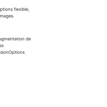
tions flexible,
images.
’augmentation de
es
ssionOptions