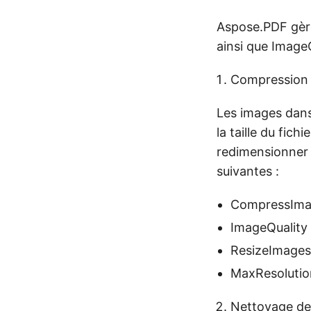
Aspose.PDF gère
ainsi que Image
Compression 
Les images dans
la taille du fic
redimensionner 
suivantes :
CompressImag
ImageQuality 
ResizeImages
MaxResolutio
Nettoyage des