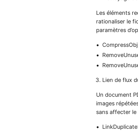
Les éléments re
rationaliser le 
paramètres d’opt
CompressObje
RemoveUnuse
RemoveUnuse
Lien de flux d
Un document PDF
images répétées
sans affecter le
LinkDuplicate