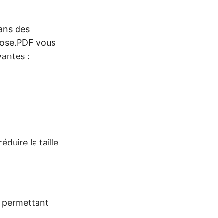
dans des
pose.PDF vous
vantes :
duire la taille
s permettant