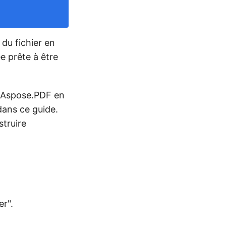
 du fichier en
e prête à être
e Aspose.PDF en
 dans ce guide.
truire
er".