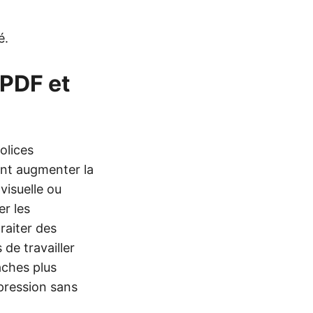
é.
PDF et
olices
ent augmenter la
 visuelle ou
r les
raiter des
de travailler
âches plus
pression sans