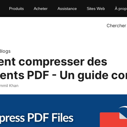
Produits
Acheter
Assistance
Sites Web
À prop
Chercher
Blogs
nt compresser des
nts PDF - Un guide co
mmil Khan