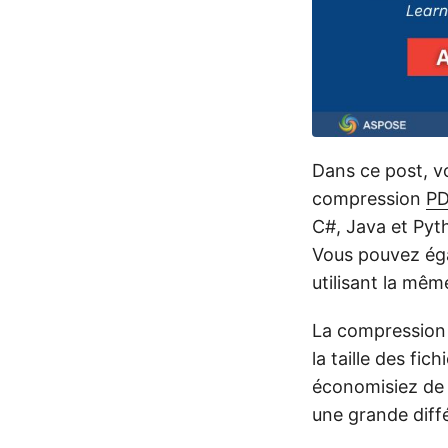
Dans ce post, v
compression
P
C#, Java et Pyth
Vous pouvez éga
utilisant la mê
La compression 
la taille des fi
économisiez de 
une grande diff