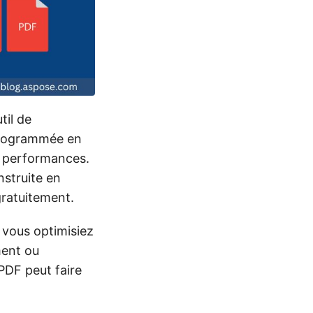
til de
 programmée en
es performances.
struite en
ratuitement.
 vous optimisiez
ment ou
PDF peut faire