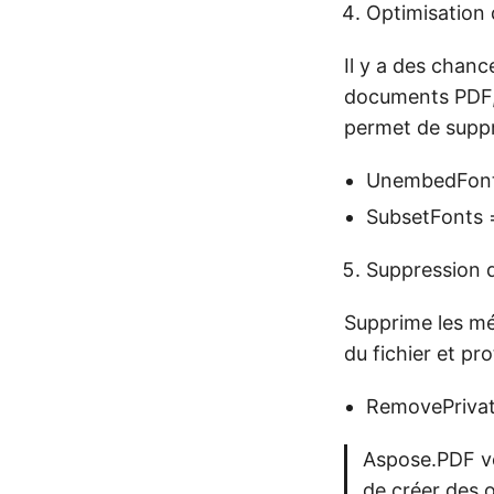
Optimisation 
Il y a des chanc
documents PDF, 
permet de suppri
UnembedFont
SubsetFonts 
Suppression 
Supprime les mét
du fichier et pro
RemovePrivat
Aspose.PDF vo
de créer des o