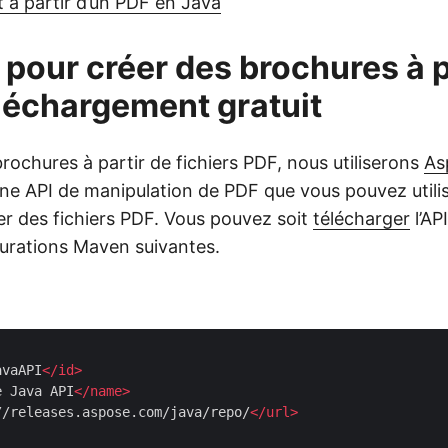
t à partir d’un PDF en Java
 pour créer des brochures à p
léchargement gratuit
rochures à partir de fichiers PDF, nous utiliserons
As
 d’une API de manipulation de PDF que vous pouvez utili
ter des fichiers PDF. Vous pouvez soit
télécharger
l’API
gurations Maven suivantes.
avaAPI
</
id
>
e Java API
</
name
>
//releases.aspose.com/java/repo/
</
url
>