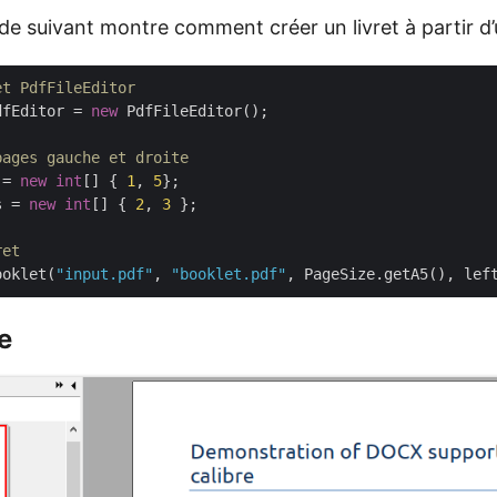
de suivant montre comment créer un livret à partir d
et PdfFileEditor
dfEditor = 
new
 PdfFileEditor();

pages gauche et droite
 = 
new
int
[] { 
1
, 
5
s = 
new
int
[] { 
2
, 
3
 };

ret
ooklet(
"input.pdf"
, 
"booklet.pdf"
e