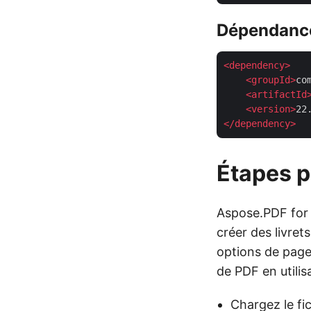
Dépendanc
<
dependency
>
<
groupId
>
co
<
artifactId
<
version
>
22
</
dependency
>
Étapes po
Aspose.PDF for 
créer des livret
options de page e
de PDF en utili
Chargez le fic