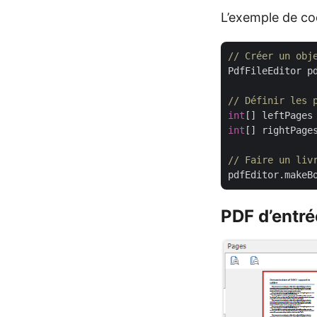
L’exemple de co
// Créer un obj
PdfFileEditor p
// Définir les 
int
[] leftPages
int
[] rightPage
// Faire un liv
pdfEditor.makeB
PDF d’entré