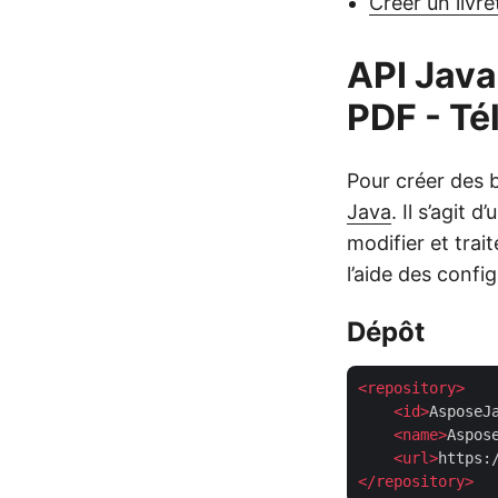
Créer un livre
API Java
PDF - Té
Pour créer des b
Java
. Il s’agit
modifier et trai
l’aide des confi
Dépôt
<
repository
>
<
id
>
AsposeJ
<
name
>
Aspos
<
url
>
https:
</
repository
>