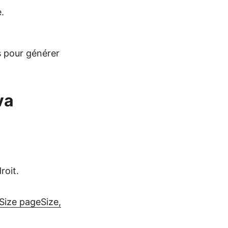
.
s pour générer
va
roit.
eSize pageSize,