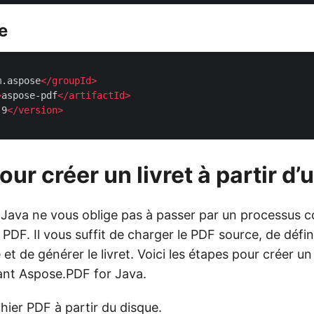
e
m.aspose
</
groupId
>
>
aspose-pdf
</
artifactId
>
.9
</
version
>
ur créer un livret à partir d
Java ne vous oblige pas à passer par un processus 
s PDF. Il vous suffit de charger le PDF source, de défi
t de générer le livret. Voici les étapes pour créer un l
sant Aspose.PDF for Java.
hier PDF à partir du disque.