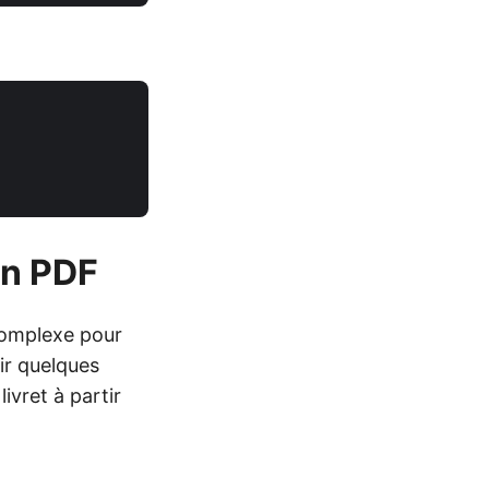
’un PDF
complexe pour
nir quelques
ivret à partir