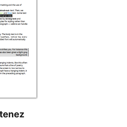
btenez