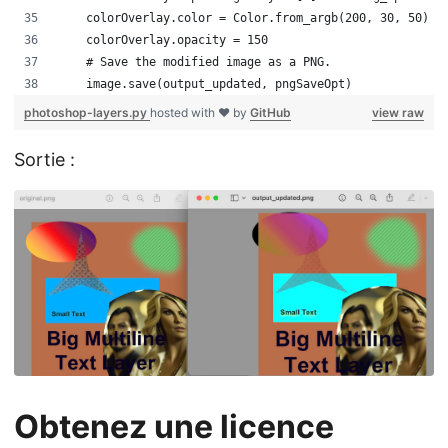
    colorOverlay.color = Color.from_argb(200, 30, 50)  
    colorOverlay.opacity = 150                        
    # Save the modified image as a PNG. 
    image.save(output_updated, pngSaveOpt)
photoshop-layers.py
hosted with ❤ by
GitHub
view raw
Sortie :
Obtenez une licence