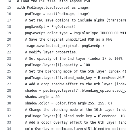
# Load the PSD file using Aspose.PSD
with PsdImage.load(source) as image:
    psdImage = cast(PsdImage, image)  
    # Set PNG save options to include alpha (transparen
    pngSaveOpt = PngOptions()
    pngSaveOpt.color_type = PngColorType.TRUECOLOR_WITH
    # Save the original unmodified PSD as a PNG
    image.save(output_original, pngSaveOpt)
    # Modify layer properties:
    # Set opacity of the 2nd layer (index 1) to 100%
    psdImage.layers[1].opacity = 100
    # Set the blending mode of the 5th layer (index 4) 
    psdImage.layers[4].blend_mode_key = BlendMode.HUE
    # Add a drop shadow effect to the 8th layer (index 
    shadow = psdImage.layers[7].blending_options.add_dr
    shadow.angle = 30                            
    shadow.color = Color.from_argb(255, 255, 0)  
    # Change the blending mode of the 10th layer (index
    psdImage.layers[9].blend_mode_key = BlendMode.LIGHT
    # Add a color overlay effect to the 6th layer (inde
    colorOverlay = psdImage.layers[5].blending_options.