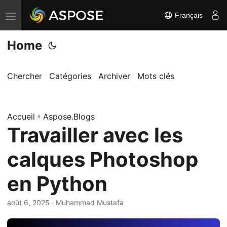
Français
B
a
Home
s
c
u
Chercher
Catégories
Archiver
Mots clés
l
e
Accueil
r
»
Aspose.Blogs
Travailler avec les
l
a
calques Photoshop
n
a
en Python
v
i
août 6, 2025
· Muhammad Mustafa
g