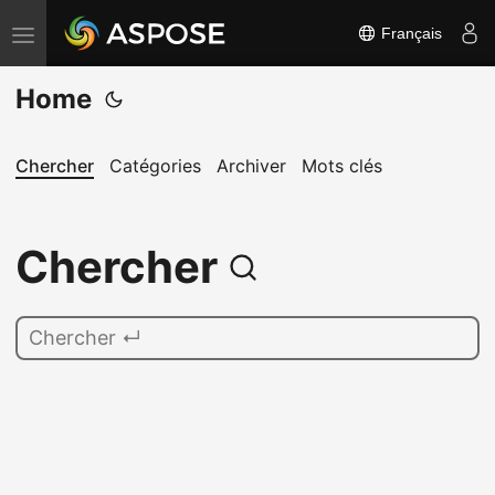
Français
B
a
Home
s
c
u
Chercher
Catégories
Archiver
Mots clés
l
e
Chercher
r
l
a
n
a
v
i
g