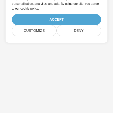
personalization, analytics, and ads. By using our site, you agree
to
our cookie policy
.
ACCEPT
CUSTOMIZE
DENY
Abonnez-vous aux mises à jour des produits
Aspose
Recevez des newsletters et des offres mensuelles directement
dans votre boîte aux lettres.