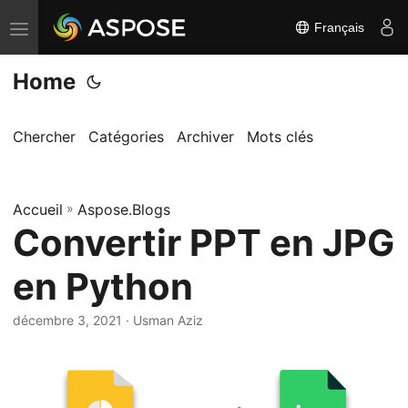
Français
B
a
Home
s
c
u
Chercher
Catégories
Archiver
Mots clés
l
e
Accueil
r
»
Aspose.Blogs
Convertir PPT en JPG
l
a
en Python
n
a
décembre 3, 2021
· Usman Aziz
v
i
g