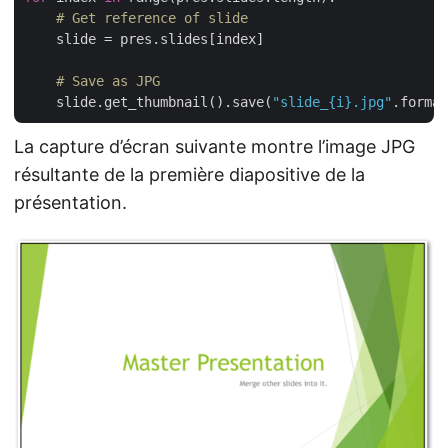
# Get reference of slide
    slide = pres.slides[index]

# Save as JPG
    slide.get_thumbnail().save(
"slide_{i}.jpg"
La capture d’écran suivante montre l’image JPG
résultante de la première diapositive de la
présentation.