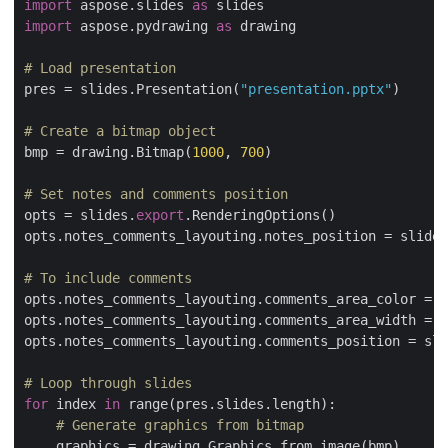
import
 aspose.slides 
as
import
 aspose.pydrawing 
as
 drawing

# Load presentation
pres = slides.Presentation(
"presentation.pptx"
)

# Create a bitmap object
bmp = drawing.Bitmap(
1000
, 
700
)

# Set notes and comments position
opts = slides.
export
.RenderingOptions()

opts.notes_comments_layouting.notes_position = slides
# To include comments
opts.notes_comments_layouting.comments_area_color = d
opts.notes_comments_layouting.comments_area_width = 
2
opts.notes_comments_layouting.comments_position = sli
# Loop through slides
for
 index 
in
 range(pres.slides.length):

# Generate graphics from bitmap
    graphics = drawing.Graphics.from_image(bmp)
