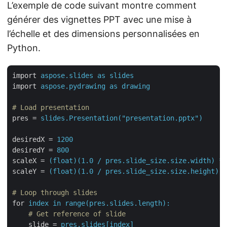
L’exemple de code suivant montre comment
générer des vignettes PPT avec une mise à
l’échelle et des dimensions personnalisées en
Python.
import
aspose.slides as slides
import
aspose.pydrawing as drawing
# Load presentation
pres
 = 
slides.Presentation("presentation.pptx")
desiredX
 = 
1200
desiredY
 = 
800
scaleX
 = 
(float)(1.0 / pres.slide_size.size.width) * 
scaleY
 = 
(float)(1.0 / pres.slide_size.size.height) *
# Loop through slides
for
index in range(pres.slides.length):
    # Get reference of slide
slide
 = 
pres.slides[index]