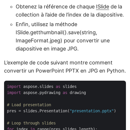
Obtenez la référence de chaque
ISlide
de la
collection à l’aide de l’index de la diapositive.
Enfin, utilisez la méthode
ISlide.getthumbnail().save(string,
ImageFormat.jpeg) pour convertir une
diapositive en image JPG.
L’exemple de code suivant montre comment
convertir un PowerPoint PPTX en JPG en Python.
import
 aspose.slides 
as
import
 aspose.pydrawing 
as
 drawing

# Load presentation
pres = slides.Presentation(
"presentation.pptx"
)

# Loop through slides
for
 index 
in
 range(pres.slides.length):
