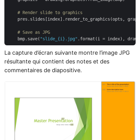
# Render slide to graphics
    pres.slides[index].render_to_graphics(opts, graph
# Save as JPG
    bmp.save(
"slide_{i}.jpg"
La capture d’écran suivante montre l’image JPG
résultante qui contient des notes et des
commentaires de diapositive.