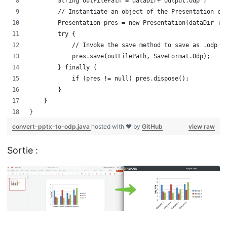
        String outFilePath = dataDir+"output.odp";
        // Instantiate an object of the Presentation cl
        Presentation pres = new Presentation(dataDir + 
        try {
            // Invoke the save method to save as .odp f
            pres.save(outFilePath, SaveFormat.Odp);
        } finally {
            if (pres != null) pres.dispose();
        }
    }
}
convert-pptx-to-odp.java
hosted with ❤ by
GitHub
view raw
Sortie :