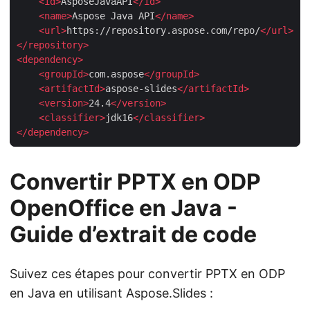
<
id
>
AsposeJavaAPI
</
id
>
<
name
>
Aspose Java API
</
name
>
<
url
>
https://repository.aspose.com/repo/
</
url
>
</
repository
>
<
dependency
>
<
groupId
>
com.aspose
</
groupId
>
<
artifactId
>
aspose-slides
</
artifactId
>
<
version
>
24.4
</
version
>
<
classifier
>
jdk16
</
classifier
>
</
dependency
>
Convertir PPTX en ODP
OpenOffice en Java -
Guide d’extrait de code
Suivez ces étapes pour convertir PPTX en ODP
en Java en utilisant Aspose.Slides :