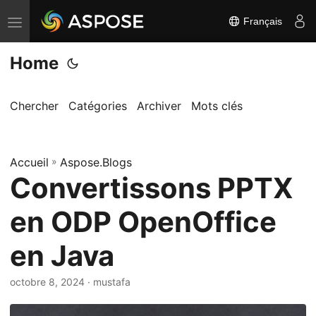
Français
B
a
Home
s
c
u
Chercher
Catégories
Archiver
Mots clés
l
e
Accueil
r
»
Aspose.Blogs
Convertissons PPTX
l
a
en ODP OpenOffice
n
a
en Java
v
i
octobre 8, 2024
· mustafa
g