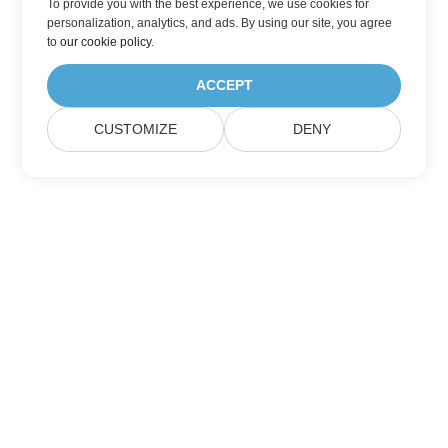
To provide you with the best experience, we use cookies for
personalization, analytics, and ads. By using our site, you agree
to
our cookie policy
.
ACCEPT
CUSTOMIZE
DENY
Abonnez-vous aux mises à jour des produits
Aspose
Recevez des newsletters mensuelles et des offres directement
dans votre boîte mail.