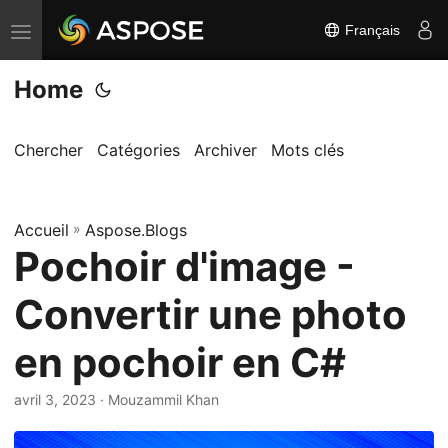
Français
B
a
Home
s
c
u
Chercher
Catégories
Archiver
Mots clés
l
e
Accueil
r
»
Aspose.Blogs
Pochoir d'image -
l
a
Convertir une photo
n
a
en pochoir en C#
v
i
avril 3, 2023
· Mouzammil Khan
g