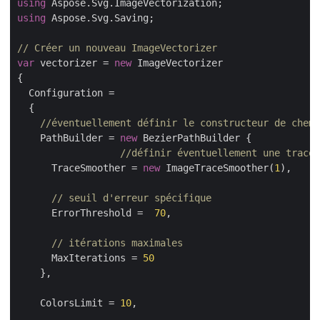
using
using
 Aspose.Svg.Saving;

// Créer un nouveau ImageVectorizer
var
 vectorizer = 
new
 ImageVectorizer

{

  Configuration =

  {

//éventuellement définir le constructeur de chemi
    PathBuilder = 
new
 BezierPathBuilder {

//définir éventuellement une trace 
      TraceSmoother = 
new
 ImageTraceSmoother(
1
),

// seuil d'erreur spécifique
      ErrorThreshold =  
70
,

// itérations maximales
      MaxIterations = 
50
    },

    ColorsLimit = 
10
,
