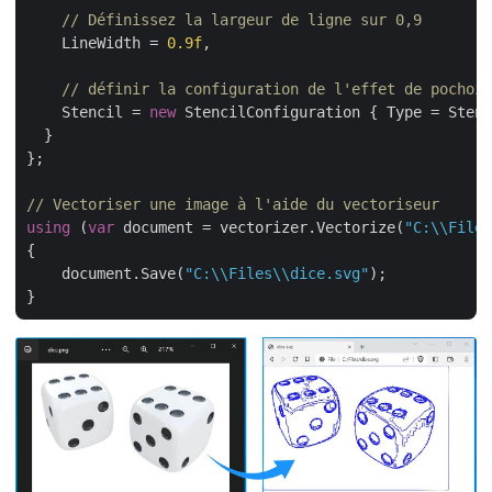
// Définissez la largeur de ligne sur 0,9
    LineWidth = 
0.9f
,

// définir la configuration de l'effet de pochoir
    Stencil = 
new
 StencilConfiguration { Type = Stenc
  }

};

// Vectoriser une image à l'aide du vectoriseur
using
 (
var
 document = vectorizer.Vectorize(
"C:\\Files
{

    document.Save(
"C:\\Files\\dice.svg"
);
