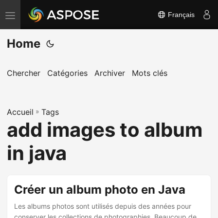
Français
B
a
Home
s
c
u
Chercher
Catégories
Archiver
Mots clés
l
e
Accueil
r
»
Tags
add images to album
l
a
in java
n
a
v
Créer un album photo en Java
i
Les albums photos sont utilisés depuis des années pour
g
conserver les collections de photographies. Beaucoup de