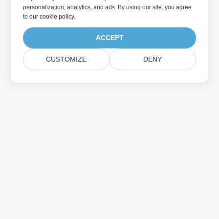
personalization, analytics, and ads. By using our site, you agree
to
our cookie policy
.
ACCEPT
CUSTOMIZE
DENY
Abonnez-vous aux mises à jour des produits
Aspose
Recevez des newsletters et des offres mensuelles directement
dans votre boîte aux lettres.