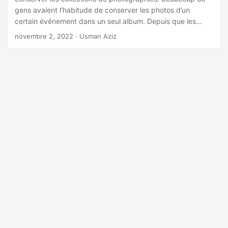
a
gens avaient l’habitude de conserver les photos d’un
t
certain événement dans un seul album. Depuis que les
i
choses sont devenues numériques, les albums numériques
novembre 2, 2022
· Usman Aziz
ont remplacé les albums imprimés traditionnels. Donc, dans
o
cet article, nous allons vous montrer comment créer un
n
album photo par programmation en Java.