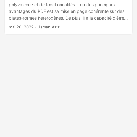
polyvalence et de fonctionnalités. L’un des principaux
avantages du PDF est sa mise en page cohérente sur des
plates-formes hétérogènes. De plus, il a la capacité d’être
affiché dans les applications de bureau et les navigateurs
mai 26, 2022
· Usman Aziz
Web en même temps. C’est la raison pour laquelle les
fichiers PDF sont capables d’exécuter JavaScript. Dans cet
article, nous allons montrer comment ajouter ou supprimer
du JavaScript dans des fichiers PDF à l’aide de C#.