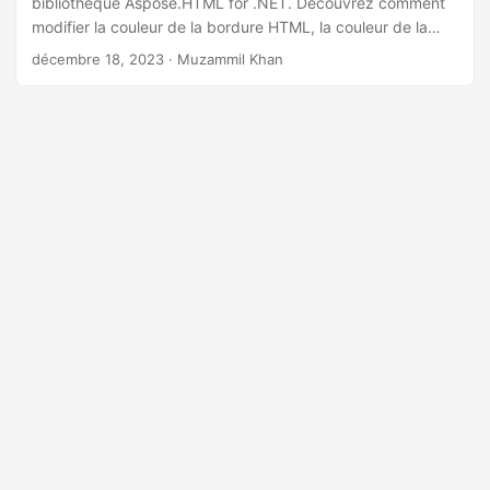
bibliothèque Aspose.HTML for .NET. Découvrez comment
a
modifier la couleur de la bordure HTML, la couleur de la
t
bordure CSS, la couleur de la bordure du tableau HTML,
décembre 18, 2023
· Muzammil Khan
i
etc.
o
n