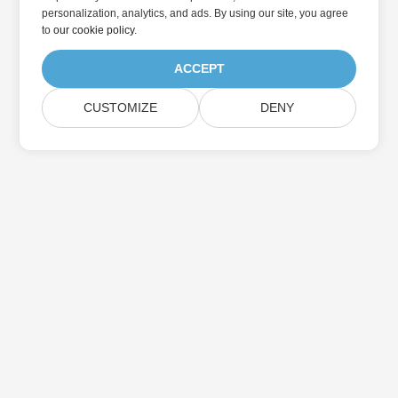
personalization, analytics, and ads. By using our site, you agree
to
our cookie policy
.
ACCEPT
CUSTOMIZE
DENY
Abonnez-vous aux mises à jour des produits
Aspose
Recevez des newsletters et des offres mensuelles directement
dans votre boîte aux lettres.