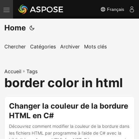
Français
B
a
Home
s
c
u
Chercher
Catégories
Archiver
Mots clés
l
e
Accueil
r
»
Tags
border color in html
l
a
n
Changer la couleur de la bordure
a
HTML en C#
v
i
Découvrez comment modifier la couleur de la bordure dans
g
les fichiers HTML par programme à l’aide de C# avec la