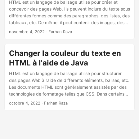
a
HTML est un langage de balisage utilisé pour créer et
concevoir des pages Web. Ils peuvent inclure du texte sous
t
différentes formes comme des paragraphes, des listes, des
i
tableaux, etc. De même, il peut contenir des images, des
o
vidéos, des animations et tout type d’objet graphique. Dans
novembre 4, 2022
· Farhan Raza
n
certains cas, vous devrez peut-être formater le texte en
modifiant la couleur du texte. En conséquence, cet article
explique comment modifier la couleur du texte en HTML à
Changer la couleur du texte en
l’aide de C#.
HTML à l'aide de Java
HTML est un langage de balisage utilisé pour structurer
des pages Web à l’aide de différents éléments, balises, etc.
Les documents HTML sont généralement assistés par des
technologies de formatage telles que CSS. Dans certains
cas d’utilisation, vous devrez peut-être modifier la mise en
octobre 4, 2022
· Farhan Raza
forme du texte dans un fichier HTML. Conformément à ces
scénarios, cet article explique comment modifier la couleur
du texte dans un fichier HTML par programmation en Java.