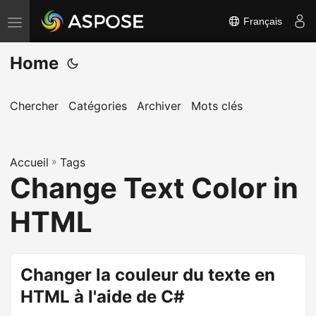
Français
B
a
Home
s
c
u
Chercher
Catégories
Archiver
Mots clés
l
e
Accueil
r
»
Tags
Change Text Color in
l
a
HTML
n
a
v
Changer la couleur du texte en
i
HTML à l'aide de C#
g