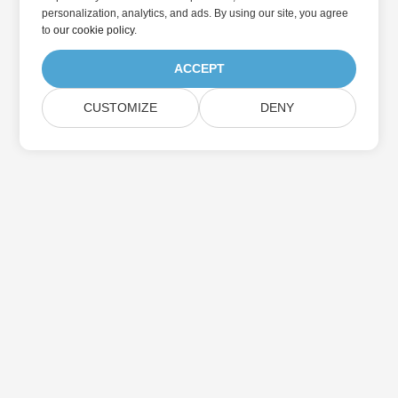
personalization, analytics, and ads. By using our site, you agree
to
our cookie policy
.
ACCEPT
CUSTOMIZE
DENY
Abonnez-vous aux mises à jour des produits
Aspose
Recevez des newsletters et des offres mensuelles directement
dans votre boîte aux lettres.